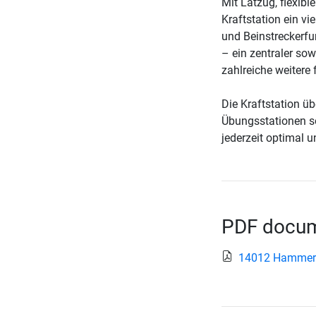
Mit Latzug, flexibl
Kraftstation ein vi
und Beinstreckerfu
– ein zentraler so
zahlreiche weitere
Die Kraftstation ü
Übungsstationen so
jederzeit optimal u
PDF docume
14012 Hammer 