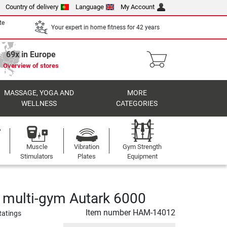
Country of delivery
Language
My Account
te
Your expert in home fitness for 42 years
69x in Europe
Overview of stores
MASSAGE, YOGA AND
MORE
WELLNESS
CATEGORIES
Muscle
Vibration
Gym Strength
Stimulators
Plates
Equipment
multi-gym Autark 6000
Item number
HAM-14012
Ratings