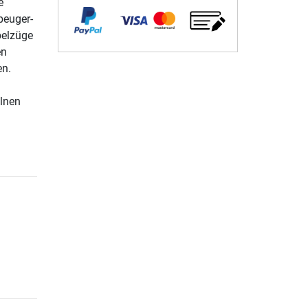
e
beuger-
belzüge
en
en.
elnen