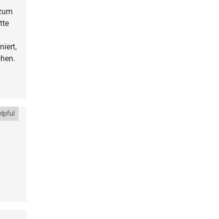
 zum
tte
iert,
chen.
lpful