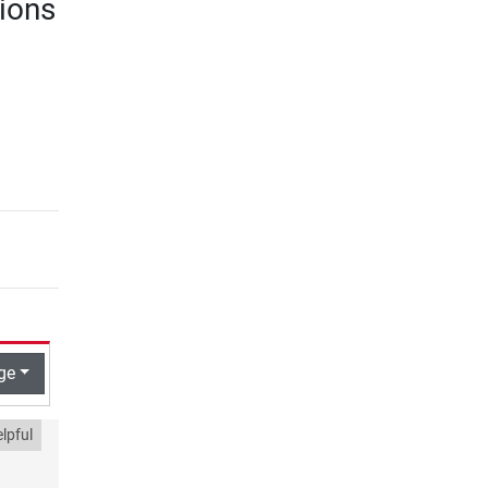
ions
ge
lpful