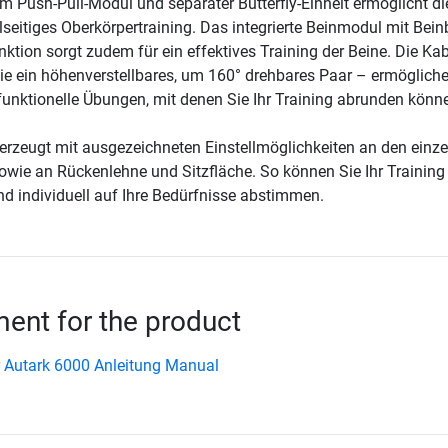
em Push-Pull-Modul und separater Butterfly-Einheit ermöglicht di
elseitiges Oberkörpertraining. Das integrierte Beinmodul mit Bein
nktion sorgt zudem für ein effektives Training der Beine. Die Ka
wie ein höhenverstellbares, um 160° drehbares Paar – ermöglich
 funktionelle Übungen, mit denen Sie Ihr Training abrunden könn
berzeugt mit ausgezeichneten Einstellmöglichkeiten an den einz
wie an Rückenlehne und Sitzfläche. So können Sie Ihr Training
nd individuell auf Ihre Bedürfnisse abstimmen.
nt for the product
Autark 6000 Anleitung Manual