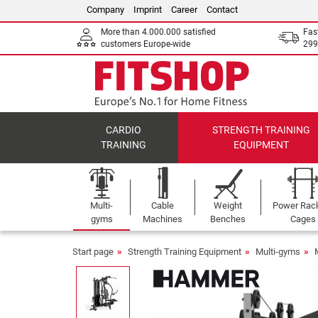
Company
Imprint
Career
Contact
More than 4.000.000 satisfied
Fas
customers Europe-wide
299
CARDIO
STRENGTH TRAINING
TRAINING
EQUIPMENT
Multi-
Cable
Weight
Power Rac
gyms
Machines
Benches
Cages
Start page
Strength Training Equipment
Multi-gyms