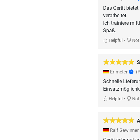
Das Gerät bietet 
verarbeitet.
Ich trainiere mi
•
Helpful
Not 
S
Erlmeier
(
Schnelle Lieferu
Einsatzmöglichk
•
Helpful
Not 
A
Ralf Gewinner
Gerät sehr gut v