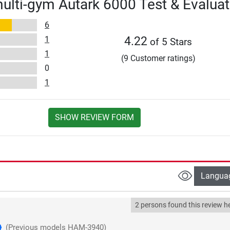
lti-gym Autark 6000 Test & Evaluat
6
1
4.22
of 5 Stars
1
(9 Customer ratings)
0
1
SHOW REVIEW FORM
Langua
2 persons found this review he
(Previous models HAM-3940)