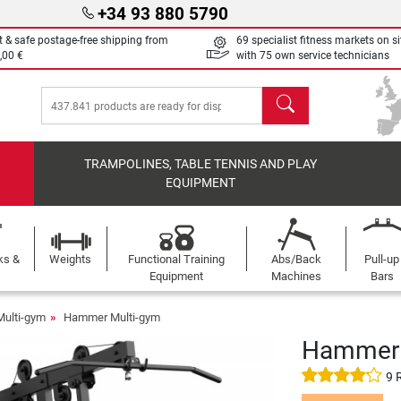
+34 93 880 5790
t & safe postage-free shipping from
69 specialist fitness markets on si
,00 €
with 75 own service technicians
search
TRAMPOLINES, TABLE TENNIS AND PLAY
EQUIPMENT
ks &
Weights
Functional Training
Abs/Back
Pull-up
Equipment
Machines
Bars
Multi-gym
Hammer Multi-gym
Hammer 
9 