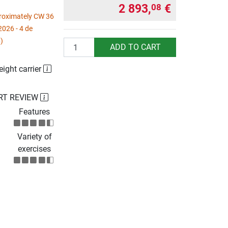
2 893,
€
08
proximately CW 36
2026 - 4 de
)
Quantity
ADD TO CART
eight carrier
RT REVIEW
Features
Variety of
exercises