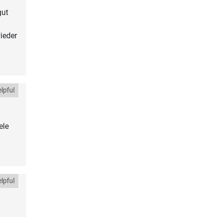
gut
ieder
lpful
ele
lpful