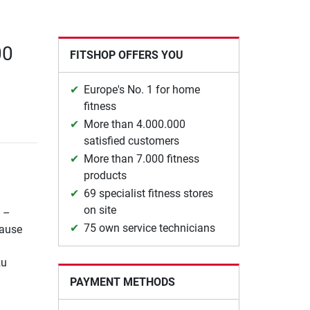
00
FITSHOP OFFERS YOU
Europe's No. 1 for home
fitness
More than 4.000.000
satisfied customers
More than 7.000 fitness
products
69 specialist fitness stores
on site
n –
75 own service technicians
Hause
zu
PAYMENT METHODS