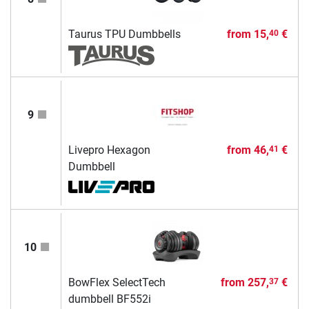
Taurus TPU Dumbbells
from
15,
€
40
9
Livepro Hexagon
from
46,
€
41
Dumbbell
10
BowFlex SelectTech
from
257,
€
37
dumbbell BF552i