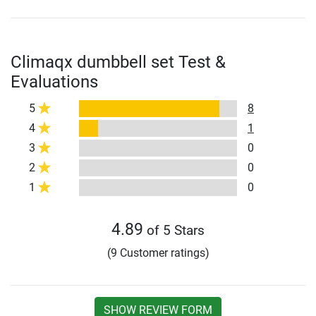
Climaqx dumbbell set Test &
Evaluations
5
8
4
1
3
0
2
0
1
0
4.89
of 5 Stars
(9 Customer ratings)
SHOW REVIEW FORM