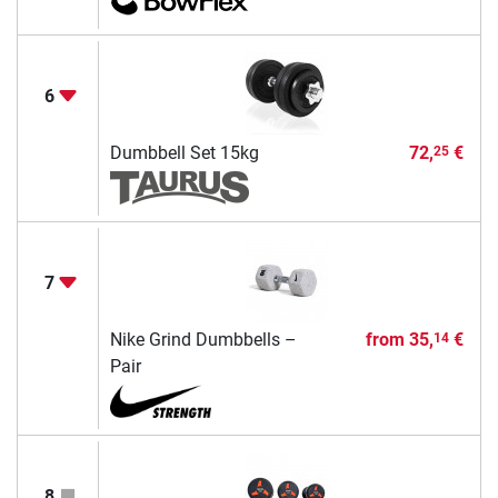
6
Dumbbell Set 15kg
72,
€
25
7
Nike Grind Dumbbells –
from
35,
€
14
Pair
8