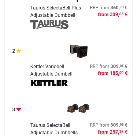
73
Taurus SelectaBell Plus
RRP
from
360,
€
from
309,
€
05
Adjustable Dumbbell
2
05
Kettler Variobell |
RRP
from
309,
€
from
185,
€
00
Adjustable Dumbell
3
05
Taurus SelectaBell
RRP
from
309,
€
from
257,
€
37
Adjustable Dumbbells