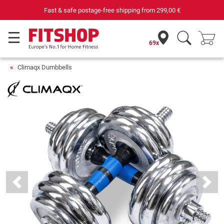
Your expert in home fitness for 42 years
69x
Climaqx Dumbbells
Previous
Next