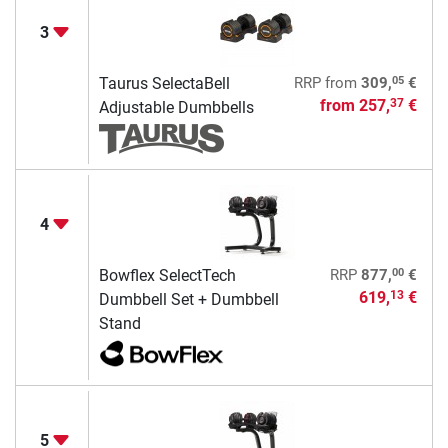
3
05
Taurus SelectaBell
RRP
from
309,
€
from
257,
€
37
Adjustable Dumbbells
4
00
Bowflex SelectTech
RRP
877,
€
619,
€
13
Dumbbell Set + Dumbbell
Stand
5