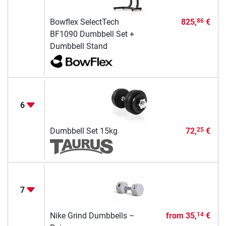
Bowflex SelectTech
825,
€
86
BF1090 Dumbbell Set +
Dumbbell Stand
6
Dumbbell Set 15kg
72,
€
25
7
Nike Grind Dumbbells –
from
35,
€
14