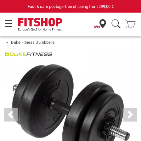
Fast & safe postage-free shipping from
299,00 €
69x
Duke Fitness Dumbbells
Previous
Next