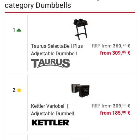
category Dumbbells
1
73
Taurus SelectaBell Plus
RRP
from
360,
€
from
309,
€
05
Adjustable Dumbbell
2
05
Kettler Variobell |
RRP
from
309,
€
from
185,
€
00
Adjustable Dumbell