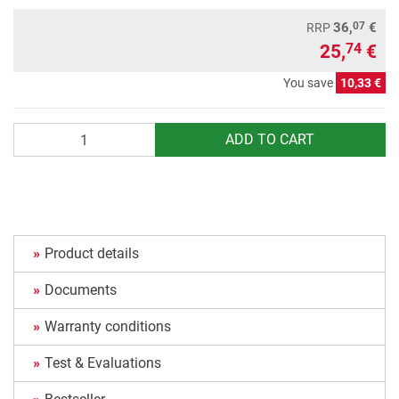
07
36,
€
RRP
25,
€
74
You save
10,33 €
Quantity
ADD TO CART
Product details
Documents
Warranty conditions
Test & Evaluations