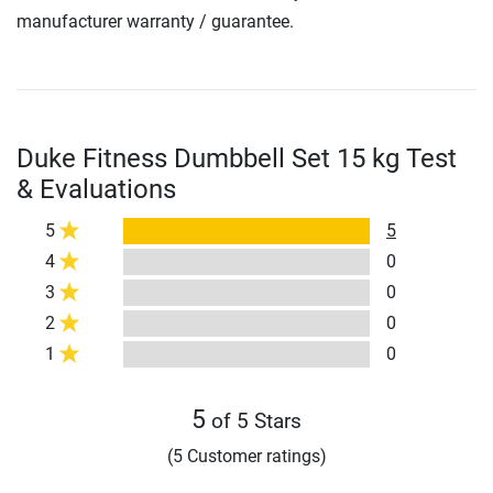
manufacturer warranty / guarantee.
Duke Fitness Dumbbell Set 15 kg Test
& Evaluations
5
5
4
0
3
0
2
0
1
0
5
of 5 Stars
(5 Customer ratings)