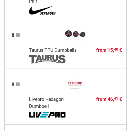
Pair
8
Taurus TPU Dumbbells
from
15,
€
40
9
Livepro Hexagon
from
46,
€
41
Dumbbell