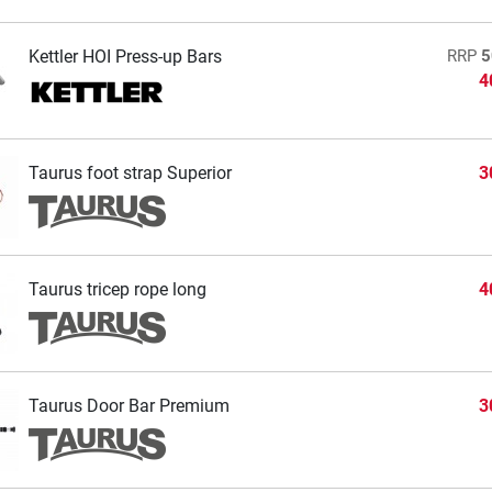
Kettler HOI Press-up Bars
RRP
5
4
Taurus foot strap Superior
3
Taurus tricep rope long
4
Taurus Door Bar Premium
3