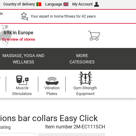
Country of delivery
Language
My Account
te
Your expert in home fitness for 42 years
69x in Europe
Overview of stores
MASSAGE, YOGA AND
MORE
WELLNESS
CATEGORIES
Muscle
Vibration
Gym Strength
Stimulators
Plates
Equipment
ons bar collars Easy Click
Item number
2M-EC111SCH
Rating