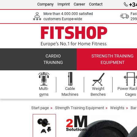
+3
Company
Imprint
Career
Contact
More than 4.000.000 satisfied
Fas
customers Europe-wide
299
CARDIO
STRENGTH TRAINING
TRAINING
EQUIPMENT
Multi-
Cable
Weight
Power Rac
gyms
Machines
Benches
Cages
Start page
Strength Training Equipment
Weights
Bar