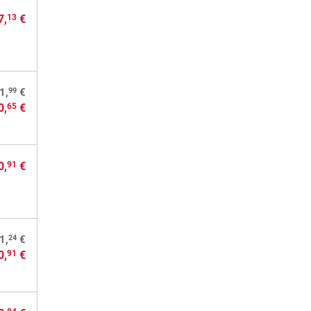
7,
€
13
99
1,
€
0,
€
65
0,
€
91
24
1,
€
0,
€
91