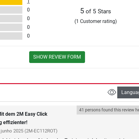
1
0
5
of 5 Stars
0
(1 Customer rating)
0
0
SHOW REVIEW FORM
Langua
41 persons found this review he
it dem 2M Easy Click
 effizienter!
junho 2025
(2M-EC112ROT)