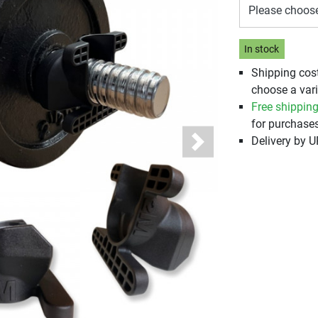
Please choos
In stock
Shipping cos
choose a vari
Free shippin
for purchases
Delivery by 
Next