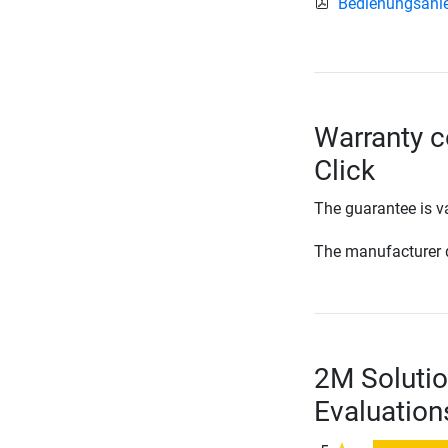
Bedienungsanle
Warranty c
Click
The guarantee is va
The manufacturer d
2M Solutio
Evaluation