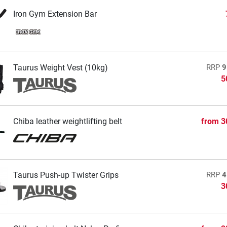
Iron Gym Extension Bar
Taurus Weight Vest (10kg)
RRP
9
5
Chiba leather weightlifting belt
from
3
Taurus Push-up Twister Grips
RRP
4
3