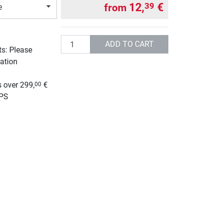
12,
€
39
from
e
Quantity
ADD TO CART
ts: Please
ation
g
 over 299,
€
00
UPS