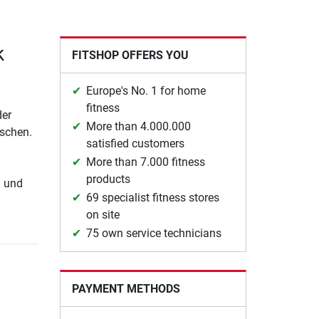
k
FITSHOP OFFERS YOU
Europe's No. 1 for home
fitness
der
More than 4.000.000
tschen.
satisfied customers
More than 7.000 fitness
products
l und
69 specialist fitness stores
on site
75 own service technicians
PAYMENT METHODS