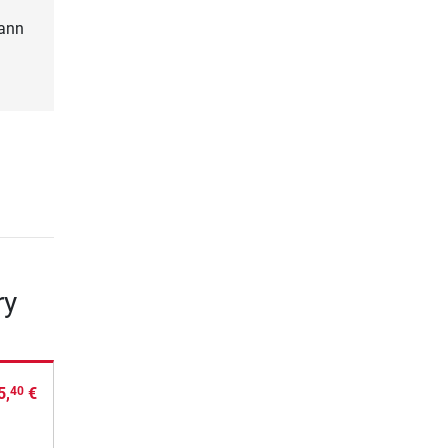
kann
ry
5,
€
40