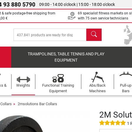
4 93 880 5790
09:00 - 14:00 o'clock | 15:00 - 18:00 o'clock
t & safe postage-free shipping from
69 specialist fitness markets on si
,00 €
with 75 own service technicians
search
TRAMPOLINES, TABLE TENNIS AND PLAY
EQUIPMENT
ks &
Weights
Functional Training
Abs/Back
Pull-up
Equipment
Machines
Bars
 Collars
2msolutions Bar Collars
2M Soluti
1 