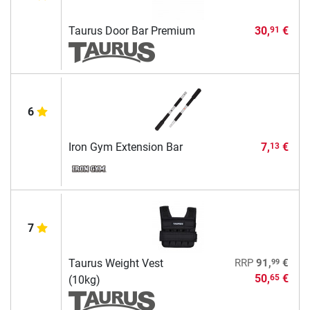
Taurus Door Bar Premium
30,
€
91
6
Iron Gym Extension Bar
7,
€
13
7
99
Taurus Weight Vest
RRP
91,
€
50,
€
65
(10kg)