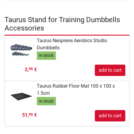
Taurus Stand for Training Dumbbells
Accessories
Taurus Neoprene Aerobics Studio
Dumbbells
In stock
2,
€
06
add to cart
Taurus Rubber Floor Mat 100 x 100 x
1.5cm
In stock
51,
€
90
add to cart