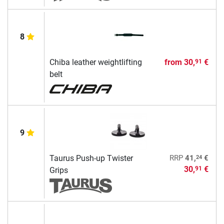
8
Chiba leather weightlifting
from
30,
€
91
belt
9
24
Taurus Push-up Twister
RRP
41,
€
30,
€
91
Grips