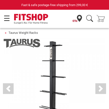
Your expert in home fitness for 42 years
69x
Taurus Weight Racks
Previous
Next