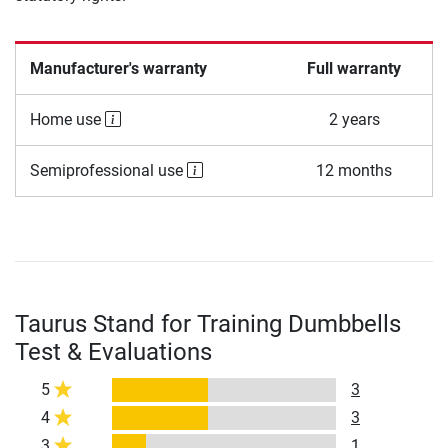
Manufacturer's warranty
Full warranty
Home use
2 years
Semiprofessional use
12 months
Taurus Stand for Training Dumbbells
Test & Evaluations
5
3
4
3
3
1