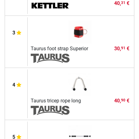
40,
€
31
3
Taurus foot strap Superior
30,
€
91
4
Taurus tricep rope long
40,
€
90
5