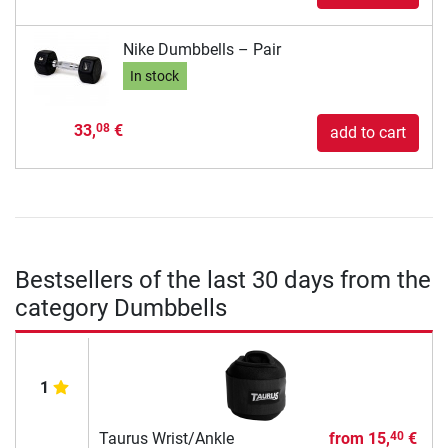
Nike Dumbbells – Pair
In stock
33,
€
08
add to cart
Bestsellers of the last 30 days from the
category Dumbbells
1
Taurus Wrist/Ankle
from
15,
€
40