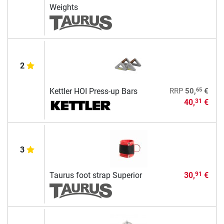
Weights
2
65
Kettler HOI Press-up Bars
RRP
50,
€
40,
€
31
3
Taurus foot strap Superior
30,
€
91