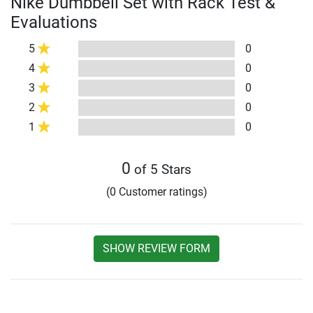
Nike Dumbbell Set with Rack Test &
Evaluations
5
0
4
0
3
0
2
0
1
0
0
of 5 Stars
(0 Customer ratings)
SHOW REVIEW FORM