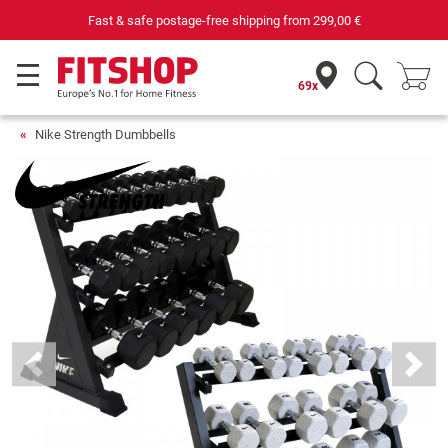
Fast & safe postage-free shipping from
299,00 €
69x
Nike Strength Dumbbells
Previous
Next