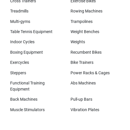
Cross Trainers
Exercise Bikes
Treadmills
Rowing Machines
Multi-gyms
Trampolines
Table Tennis Equipment
Weight Benches
Indoor Cycles
Weights
Boxing Equipment
Recumbent Bikes
Exercycles
Bike Trainers
Steppers
Power Racks & Cages
Functional Training
Abs Machines
Equipment
Back Machines
Pull-up Bars
Muscle Stimulators
Vibration Plates
All brands