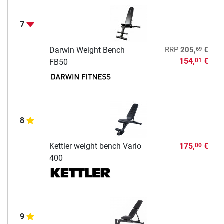
7
69
Darwin Weight Bench
RRP
205,
€
154,
€
01
FB50
8
Kettler weight bench Vario
175,
€
00
400
9