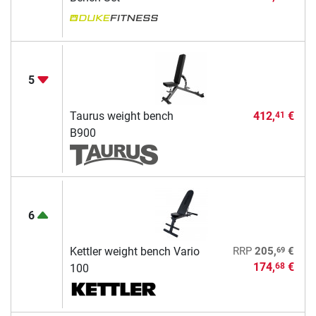
5
Taurus weight bench
412,
€
41
B900
6
69
Kettler weight bench Vario
RRP
205,
€
174,
€
68
100