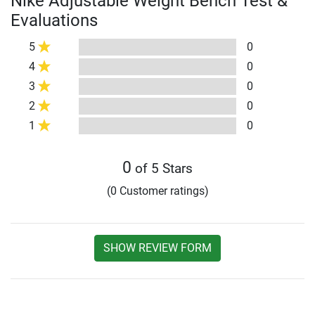
Nike Adjustable Weight Bench Test &
Evaluations
5
0
4
0
3
0
2
0
1
0
0
of 5 Stars
(0 Customer ratings)
SHOW REVIEW FORM