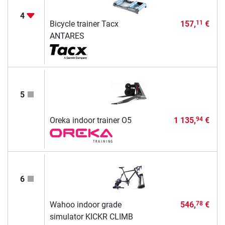
4
Bicycle trainer Tacx
157,
€
11
ANTARES
5
Oreka indoor trainer O5
1 135,
€
94
6
Wahoo indoor grade
546,
€
78
simulator KICKR CLIMB