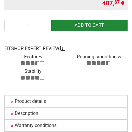
487,
€
87
Quantity
ADD TO CART
FITSHOP EXPERT REVIEW
Features
Running smoothness
Stability
Product details
Description
Warranty conditions