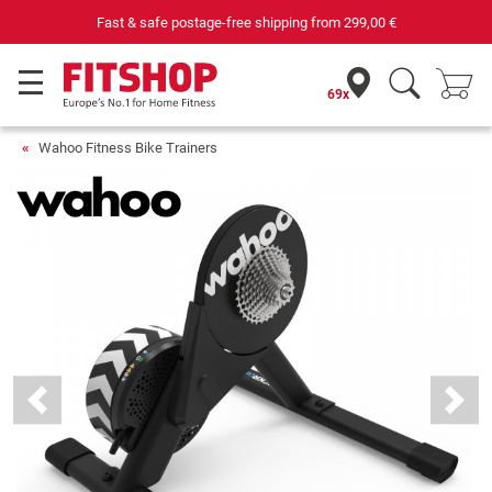
Your expert in home fitness for 42 years
69x
Wahoo Fitness Bike Trainers
Previous
Next