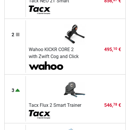
Tacx NEO 2T Smart
856,
€
87
2
Wahoo KICKR CORE 2
495,
€
10
with Zwift Cog and Click
3
Tacx Flux 2 Smart Trainer
546,
€
78