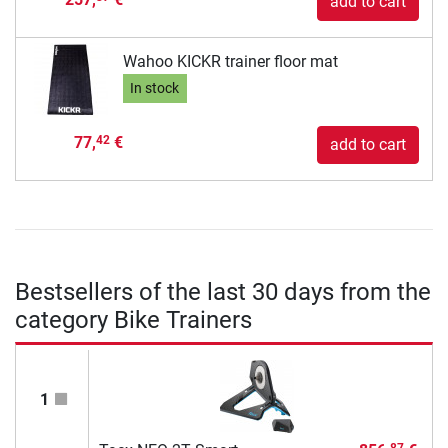
add to cart
Wahoo KICKR trainer floor mat
In stock
77,
€
42
add to cart
Bestsellers of the last 30 days from the
category Bike Trainers
1