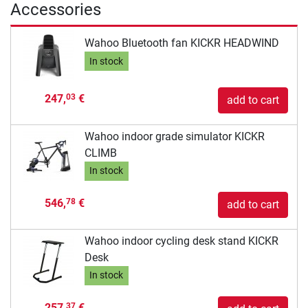
Accessories
Wahoo Bluetooth fan KICKR HEADWIND
In stock
247,
€
03
add to cart
Wahoo indoor grade simulator KICKR
CLIMB
In stock
546,
€
78
add to cart
Wahoo indoor cycling desk stand KICKR
Desk
In stock
257,
€
37