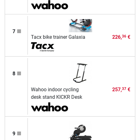
7
Tacx bike trainer Galaxia
226,
€
36
8
Wahoo indoor cycling
257,
€
37
desk stand KICKR Desk
9