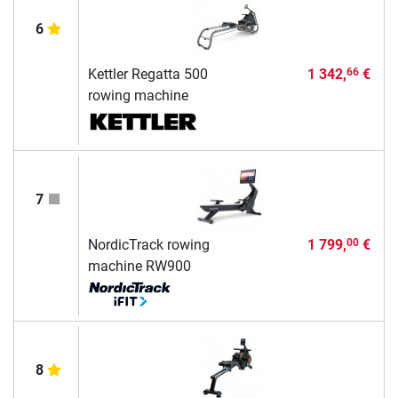
6
Kettler Regatta 500
1 342,
€
66
rowing machine
7
NordicTrack rowing
1 799,
€
00
machine RW900
8