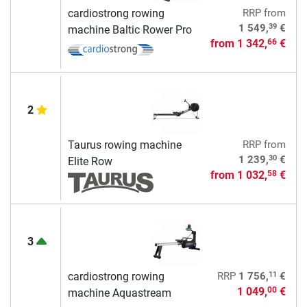
cardiostrong rowing
RRP
from
39
1 549,
€
machine Baltic Rower Pro
from
1 342,
€
66
2
Taurus rowing machine
RRP
from
30
1 239,
€
Elite Row
from
1 032,
€
58
3
11
cardiostrong rowing
RRP
1 756,
€
1 049,
€
00
machine Aquastream