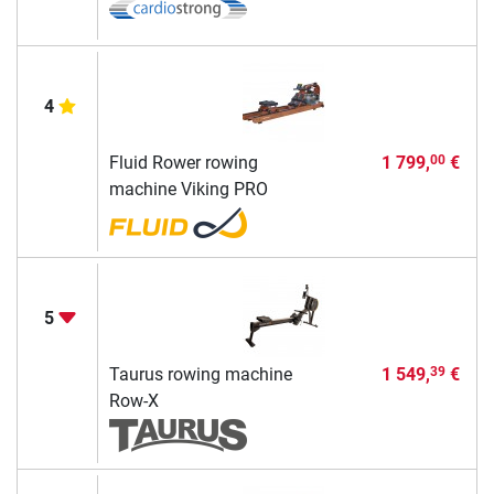
4
Fluid Rower rowing
1 799,
€
00
machine Viking PRO
5
Taurus rowing machine
1 549,
€
39
Row-X