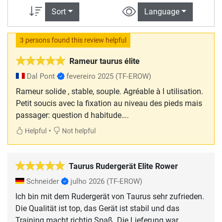
Sort
Language
3 persons found this review helpful
Rameur taurus élite
Dal Pont
fevereiro 2025
(TF-EROW)
Rameur solide , stable, souple. Agréable à l utilisation.
Petit soucis avec la fixation au niveau des pieds mais
passager: question d habitude….
•
Helpful
Not helpful
Taurus Rudergerät Elite Rower
Schneider
julho 2026
(TF-EROW)
Ich bin mit dem Rudergerät von Taurus sehr zufrieden.
Die Qualität ist top, das Gerät ist stabil und das
Training macht richtig Spaß. Die Lieferung war