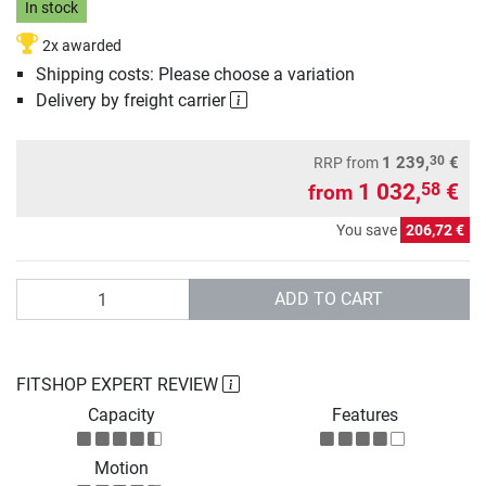
In stock
2x awarded
Shipping costs: Please choose a variation
Delivery by freight carrier
30
1 239,
€
RRP
from
1 032,
€
58
from
You save
206,72 €
Quantity
ADD TO CART
FITSHOP EXPERT REVIEW
Capacity
Features
Motion