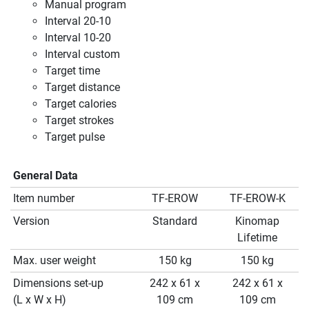
Manual program
Interval 20-10
Interval 10-20
Interval custom
Target time
Target distance
Target calories
Target strokes
Target pulse
General Data
Item number
TF-EROW
TF-EROW-K
Version
Standard
Kinomap
Lifetime
Max. user weight
150 kg
150 kg
Dimensions set-up
242 x 61 x
242 x 61 x
(L x W x H)
109 cm
109 cm