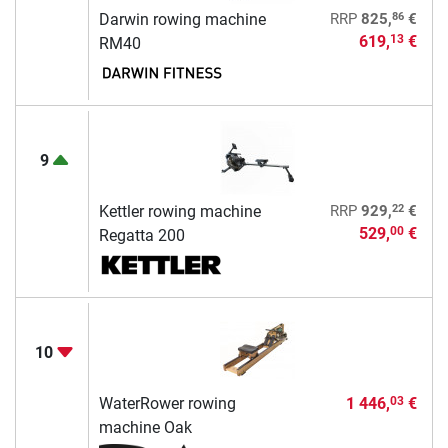
86
Darwin rowing machine
RRP
825,
€
619,
€
13
RM40
9
22
Kettler rowing machine
RRP
929,
€
529,
€
00
Regatta 200
10
WaterRower rowing
1 446,
€
03
machine Oak