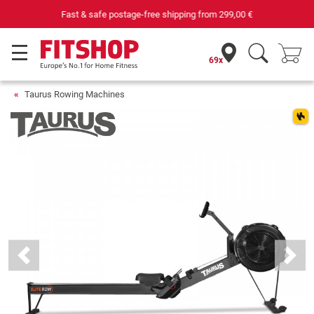
Your expert in home fitness for 42 years
69x
Taurus Rowing Machines
Previous
Next