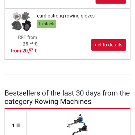
cardiostrong rowing gloves
In stock
RRP
from
74
25,
€
get to details
from
20,
€
57
Bestsellers of the last 30 days from the
category Rowing Machines
1