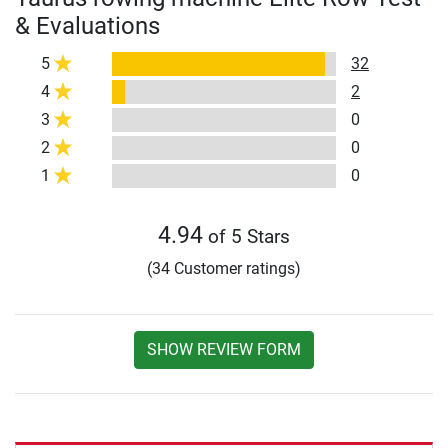
& Evaluations
5
32
4
2
3
0
2
0
1
0
4.94
of 5 Stars
(34 Customer ratings)
SHOW REVIEW FORM