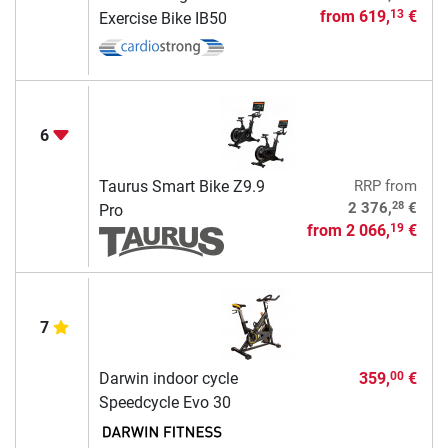
from
619,
€
13
Exercise Bike IB50
6
Taurus Smart Bike Z9.9
RRP
from
28
2 376,
€
Pro
from
2 066,
€
19
7
Darwin indoor cycle
359,
€
00
Speedcycle Evo 30