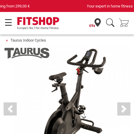
Your expert in home fitness for 42 years
69x
Taurus Indoor Cycles
Previous
Next