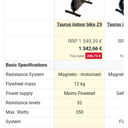
Taurus indoor bike Z9
Taurus in
RRP 1 549,39 €
RRP 
1 342,66 €
You save
206,73 €
You 
Basic Specifications
Resistance System
Magnetic - motorised
Magnetic 
Flywheel mass
12 kg
1
Power supply
Mains Powered
Self 
Resistance levels
32
Max. Watts
350
System
Fixe