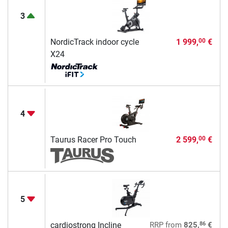
3
NordicTrack indoor cycle
1 999,
€
00
X24
4
Taurus Racer Pro Touch
2 599,
€
00
5
86
cardiostrong Incline
RRP
from
825,
€