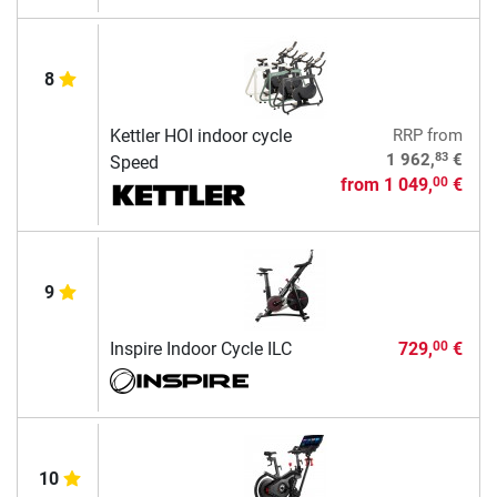
8
Kettler HOI indoor cycle
RRP
from
83
1 962,
€
Speed
from
1 049,
€
00
9
Inspire Indoor Cycle ILC
729,
€
00
10