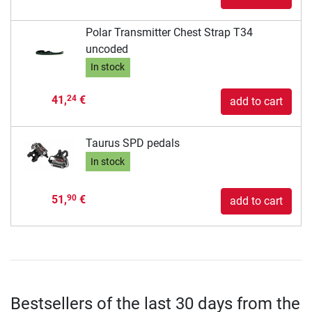
Polar Transmitter Chest Strap T34
uncoded
In stock
41,
€
24
add to cart
Taurus SPD pedals
In stock
51,
€
90
add to cart
Bestsellers of the last 30 days from the