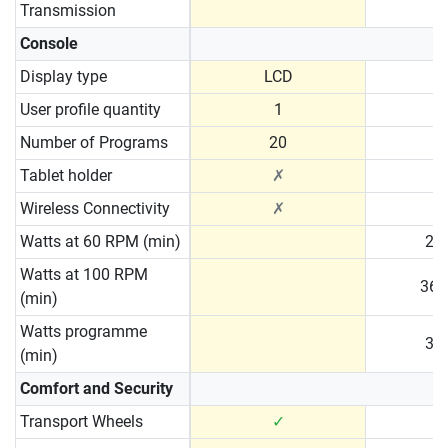
Transmission
B
Console
Display type
LCD
User profile quantity
1
Number of Programs
20
Tablet holder
✗
Wireless Connectivity
✗
Watts at 60 RPM (min)
20 
Watts at 100 RPM
36 
(min)
Watts programme
30 
(min)
Comfort and Security
Transport Wheels
✓