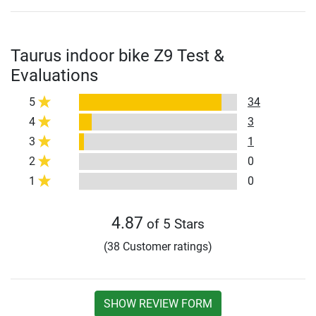
Taurus indoor bike Z9 Test &
Evaluations
5
34
4
3
3
1
2
0
1
0
4.87
of 5 Stars
(38 Customer ratings)
SHOW REVIEW FORM