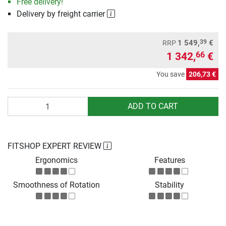
Free delivery!
Delivery by freight carrier
39
1 549,
€
RRP
1 342,
€
66
You save
206,73 €
Quantity
ADD TO CART
FITSHOP EXPERT REVIEW
Ergonomics
Features
Smoothness of Rotation
Stability