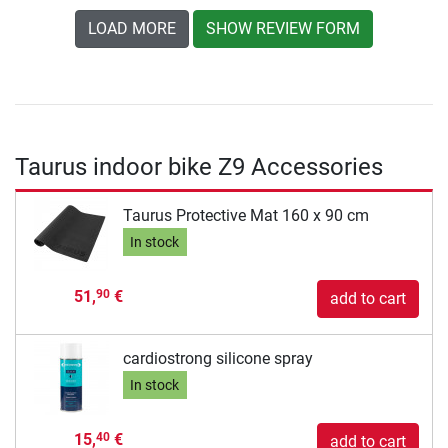
LOAD MORE
SHOW REVIEW FORM
Taurus indoor bike Z9 Accessories
Taurus Protective Mat 160 x 90 cm
In stock
51,
€
90
add to cart
cardiostrong silicone spray
In stock
15,
€
40
add to cart