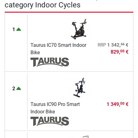
category Indoor Cycles
1
66
Taurus IC70 Smart Indoor
RRP
1 342,
€
829,
€
00
Bike
2
Taurus IC90 Pro Smart
1 349,
€
00
Indoor Bike