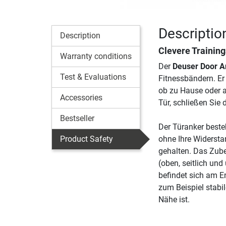
Descriptio
Description
Clevere Trainin
Warranty conditions
Der
Deuser Door A
Test & Evaluations
Fitnessbändern. Er
ob zu Hause oder a
Accessories
Tür, schließen Sie
Bestseller
Der Türanker beste
Product Safety
ohne Ihre Widersta
gehalten. Das Zub
(oben, seitlich und
befindet sich am E
zum Beispiel stabi
Nähe ist.