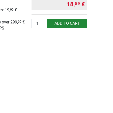
18,
€
59
s: 19,
€
00
g
Quantity
 over 299,
€
00
ADD TO CART
UPS