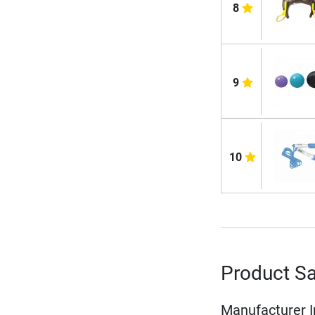
8
9
10
Product Sa
Manufacturer 