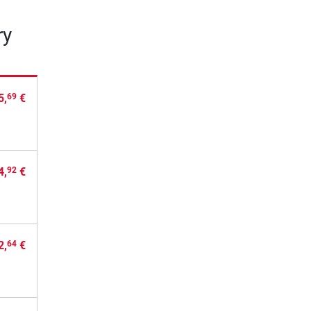
ry
5,
€
69
4,
€
92
2,
€
64