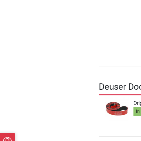
Deuser Do
Ori
In