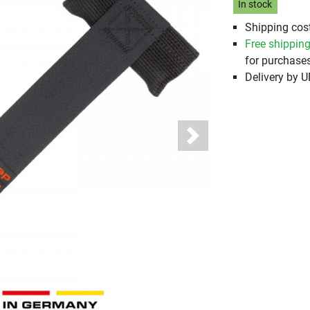
In stock
Shipping cost
Free shippin
for purchases
Delivery by 
Next