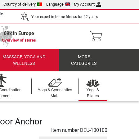
Country of delivery
Language
My Account
te
Your expert in home fitness for 42 years
69x in Europe
Overview of stores
MASSAGE, YOGA AND
MORE
WELLNESS
CATEGORIES
Coordination
Yoga & Gymnastics
Yoga &
ipment
Mats
Pilates
oor Anchor
Item number
DEU-100100