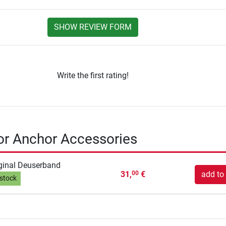
SHOW REVIEW FORM
Write the first rating!
or Anchor Accessories
ginal Deuserband
31,
€
add to 
00
 stock