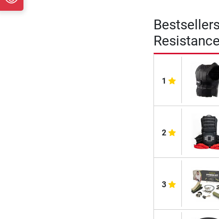
Bestseller
Resistanc
1
2
3