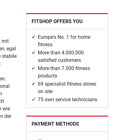
FITSHOP OFFERS YOU
Europe's No. 1 for home
g mit
fitness
en, egal
More than 4.000.000
 stabile
satisfied customers
.
More than 7.000 fitness
products
en,
69 specialist fitness stores
ional
on site
n
75 own service technicians
ch
n wie
in der
PAYMENT METHODS