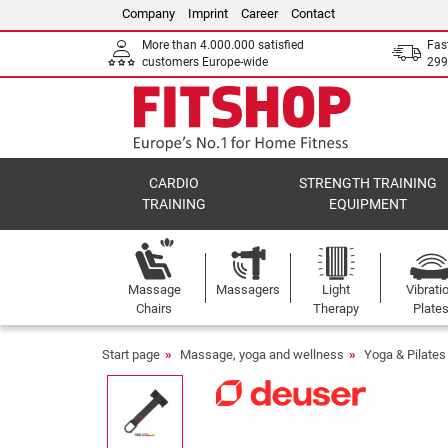
Company
Imprint
Career
Contact
More than 4.000.000 satisfied
Fas
customers Europe-wide
299
CARDIO
STRENGTH TRAINING
TRAINING
EQUIPMENT
Massage
Massagers
Light
Vibrati
Chairs
Therapy
Plate
Start page
Massage, yoga and wellness
Yoga & Pilates