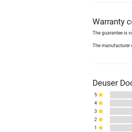
Warranty c
The guarantee is va
The manufacturer d
Deuser Doo
5
4
3
2
1