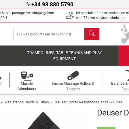
+34 93 880 5790
t & safe postage-free shipping from
69 specialist fitness markets on si
,00 €
with 75 own service technicians
search
TRAMPOLINES, TABLE TENNIS AND PLAY
EQUIPMENT
on
Muscle
Fascia Massage Rollers &
Balance & 
s
Stimulators
Triggers
Equ
Resistance Bands & Tubes
Deuser Sports Resistance Bands & Tubes
Deuser D