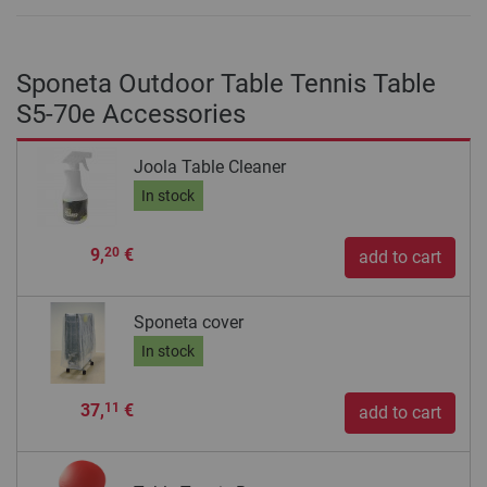
Sponeta Outdoor Table Tennis Table
S5-70e Accessories
Joola Table Cleaner
In stock
9,
€
20
add to cart
Sponeta cover
In stock
37,
€
11
add to cart