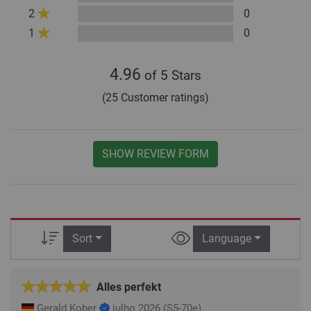
2
0
1
0
4.96
of 5 Stars
(25 Customer ratings)
SHOW REVIEW FORM
Sort
Language
Alles perfekt
Gerald Kober
julho 2026
(S5-70e)