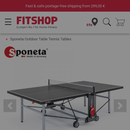
om
299,00 €
Your expert in home fitness for 42 
69x
Sponeta Outdoor Table Tennis Tables
Previous
Next