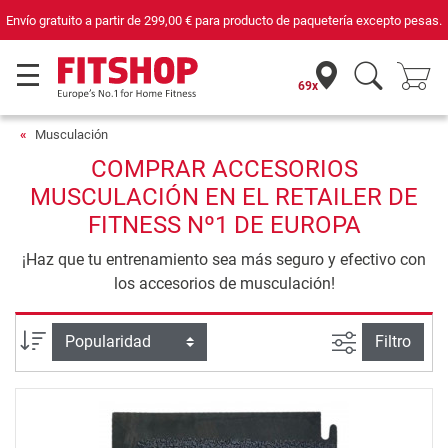
Envío gratuito a partir de
299,00 €
para producto de paquetería excepto pesas.
69x
Musculación
COMPRAR ACCESORIOS
MUSCULACIÓN EN EL RETAILER DE
FITNESS Nº1 DE EUROPA
¡Haz que tu entrenamiento sea más seguro y efectivo con
los accesorios de musculación!
Busqueda a
Ordenar por
Filtro