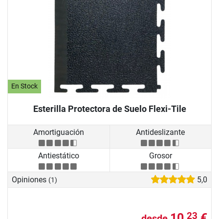
En Stock
Esterilla Protectora de Suelo Flexi-Tile
Amortiguación
Antideslizante
Antiestático
Grosor
Opiniones
5,0
(1)
10,
€
23
desde