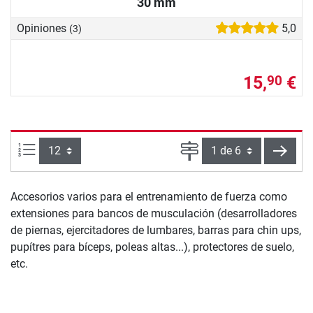
30 mm
Opiniones
5,0
(3)
15,
€
90
Artículos por página:
Página
sigui
Accesorios varios para el entrenamiento de fuerza como
extensiones para bancos de musculación (desarrolladores
de piernas, ejercitadores de lumbares, barras para chin ups,
pupítres para bíceps, poleas altas...), protectores de suelo,
etc.