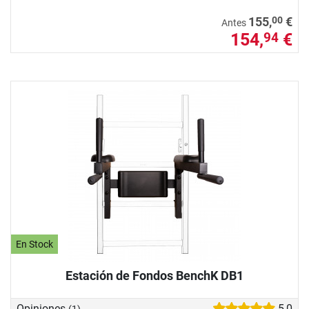
00
155,
€
Antes
154,
€
94
En Stock
Estación de Fondos BenchK DB1
Opiniones
5,0