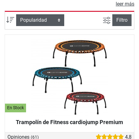
El entrenamiento es muy respetuoso con las articulaciones
leer más
y, por tanto, es ideal para los principiantes y las personas
con problemas en las articulaciones. Los deportistas
Busqueda a
Ordenar por
Filtro
exigentes también pueden realizar un entrenamiento de
potencia intensivo en la cama elástica. Un efecto del
entrenamiento especialmente bueno es que al balancearse
en la cama elástica se liberan las hormonas de la felicidad
que te proporcionan bienestar y buen humor. Te ayudamos
en la compra de una minicama elástica: En nuestro asesor
de compra, recopilamos información importante de forma
clara sobre la suspensión, la tela salvavidas y más.
En Stock
Trampolín de Fitness cardiojump Premium
Opiniones
4,8
(61)