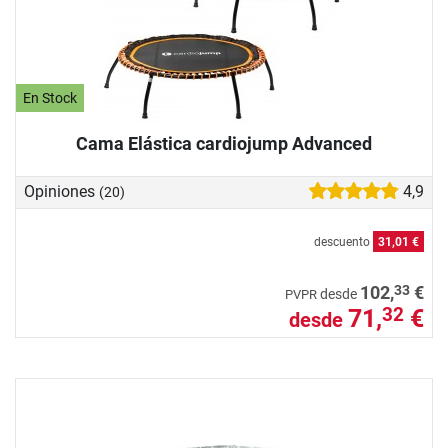
En Stock
Cama Elástica cardiojump Advanced
Opiniones
4,9
(20)
descuento
31,01 €
33
102,
€
desde
PVPR
71,
€
32
desde