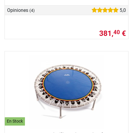
Opiniones
5,0
(4)
381,
€
40
En Stock