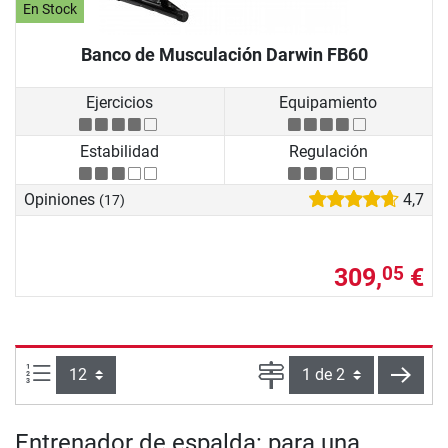
En Stock
Banco de Musculación Darwin FB60
Ejercicios
Equipamiento
Estabilidad
Regulación
Opiniones
4,7
(17)
309,
€
05
Artículos por página:
Página
sigui
Entrenador de espalda: para una