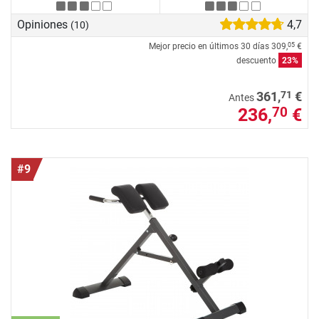
Opiniones
4,7
(10)
Mejor precio en últimos 30 días
309,
€
05
descuento
23%
71
361,
€
Antes
236,
€
70
#9