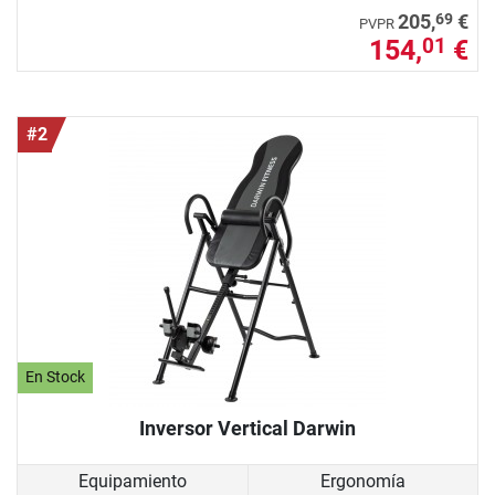
69
205,
€
PVPR
154,
€
01
#2
En Stock
Inversor Vertical Darwin
Equipamiento
Ergonomía