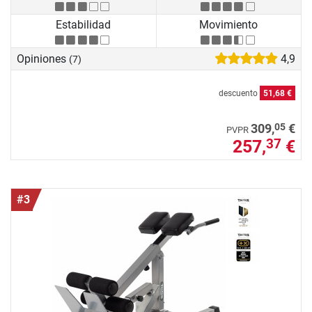
Estabilidad
Movimiento
Opiniones
4,9
(7)
descuento
51,68 €
05
309,
€
PVPR
257,
€
37
#3