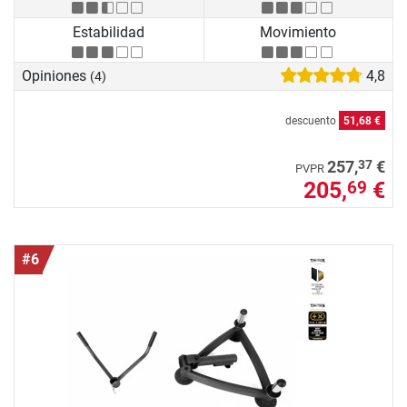
Estabilidad
Movimiento
Opiniones
4,8
(4)
descuento
51,68 €
37
257,
€
PVPR
205,
€
69
#6