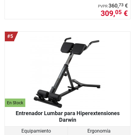
73
360,
€
PVPR
309,
€
05
#5
En Stock
Entrenador Lumbar para Hiperextensiones
Darwin
Equipamiento
Ergonomía