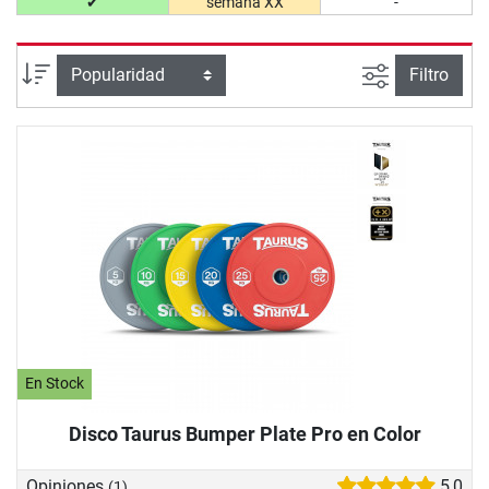
✔
semana XX
-
Busqueda a
Ordenar por
Filtro
En Stock
Disco Taurus Bumper Plate Pro en Color
Opiniones
5,0
(1)