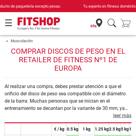
Tu experto en fitness doméstico desde hace 42 años
69x
Musculación
COMPRAR DISCOS DE PESO EN EL
RETAILER DE FITNESS Nº1 DE
EUROPA
Al realizar una compra, debes prestar atención a que el
orificio del disco de peso sea compatible con el diámetro
de la barra. Muchas personas que se inician en el
entrenamiento se decantan por la variante de 30 mm, ya
que las barras de 30 mm de diámetro suelen tener un peso
leer más
propio algo inferior al de las barras de 50 mm de diámetro.
€ / kg
0.5 kg
1 kg
1.25 kg
2.5 kg
5 kg
10 
Las barras de 50 mm de diámetro por norma general