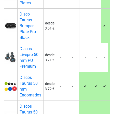
Plates
Disco
Taurus
desde
Bumper
-
-
-
-
✔
✔
3,51 €
Plate Pro
Black
Discos
Livepro 50
desde
-
-
-
-
-
✔
mm PU
3,71 €
Premium
Discos
Taurus 50
desde
-
-
✔
✔
✔
✔
mm
3,72 €
Engomados
Discos
Taurus 50