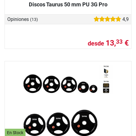
Discos Taurus 50 mm PU 3G Pro
Opiniones
4,9
(13)
13,
€
33
desde
En Stock