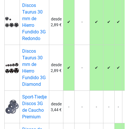
admiten una capacidad de carga mayor que los modelos
Discos
de 30 mm.
Taurus 30
mm de
desde
✔
-
✔
✔
✔
✔
Hierro
2,89 €
Fundido 3G
Redondo
Discos
Taurus 30
mm de
desde
✔
-
✔
✔
✔
✔
Hierro
2,89 €
Fundido 3G
Diamond
Sport-Tiedje
Discos 3G
desde
-
-
-
-
-
-
de Caucho
3,44 €
Premium