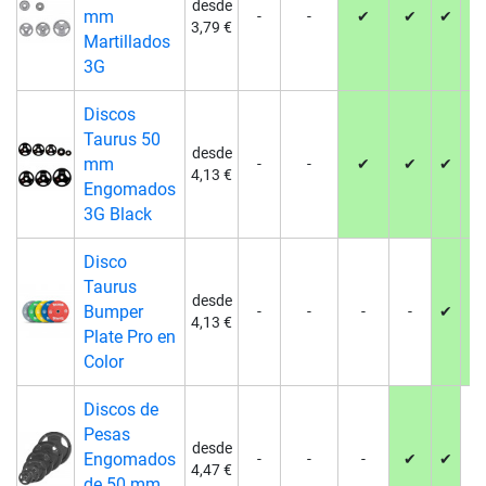
desde
mm
-
-
✔
✔
✔
✔
3,79 €
Martillados
3G
Discos
Taurus 50
desde
mm
-
-
✔
✔
✔
✔
4,13 €
Engomados
3G Black
Disco
Taurus
desde
Bumper
-
-
-
-
✔
✔
4,13 €
Plate Pro en
Color
Discos de
Pesas
desde
Engomados
-
-
-
✔
✔
-
4,47 €
de 50 mm