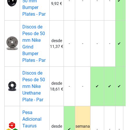
50 mm
-
-
-
-
✔
✔
9,92 €
Bumper
Plates - Par
Discos de
Peso de 50
mm Nike
desde
-
-
-
-
✔
✔
Grind
11,37 €
Bumper
Plates - Par
Discos de
Peso de 50
desde
mm Nike
-
-
✔
✔
✔
✔
18,61 €
Urethane
Plate - Par
Pesa
Adicional
Taurus
desde
semana
✔
-
-
-
-