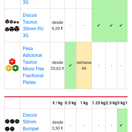
3G
Discos
Taurus
desde
-
-
✔
✔
✔
✔
30mm PU
6,20 €
3G
Pesa
Adicional
Taurus
desde
semana
✔
-
-
-
-
Micro Flex
20,62 €
49
Fractional
Plates
€ / kg
0.5 kg
1 kg
1.25 kg
2.5 kg
5 kg
10 
Discos
50mm
desde
-
-
-
-
✔
✔
Bumper
3,30 €