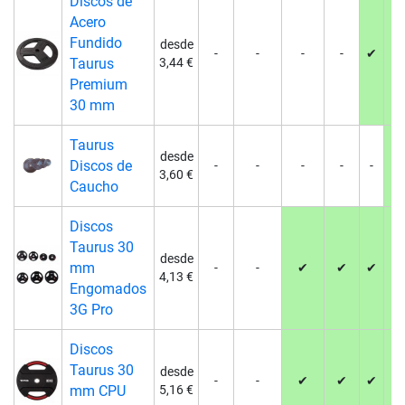
Discos de
Acero
Fundido
desde
-
-
-
-
✔
✔
Taurus
3,44 €
Premium
30 mm
Taurus
desde
Discos de
-
-
-
-
-
✔
3,60 €
Caucho
Discos
Taurus 30
desde
mm
-
-
✔
✔
✔
✔
4,13 €
Engomados
3G Pro
Discos
Taurus 30
desde
-
-
✔
✔
✔
✔
mm CPU
5,16 €