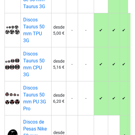
Taurus 3G
Discos
Taurus 50
desde
-
-
✔
✔
✔
✔
mm TPU
5,00 €
3G
Discos
Taurus 50
desde
-
-
✔
✔
✔
✔
mm CPU
5,16 €
3G
Discos
Taurus 50
desde
-
-
✔
✔
✔
✔
mm PU 3G
6,20 €
Pro
Discos de
Pesas Nike
desde