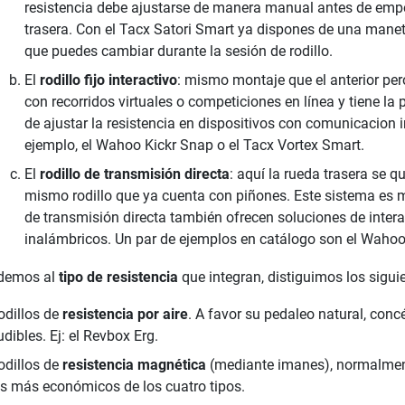
resistencia debe ajustarse de manera manual antes de empe
trasera. Con el Tacx Satori Smart ya dispones de una manet
que puedes cambiar durante la sesión de rodillo.
El
rodillo fijo interactivo
: mismo montaje que el anterior per
con recorridos virtuales o competiciones en línea y tiene la
de ajustar la resistencia en dispositivos con comunicacion 
ejemplo, el Wahoo Kickr Snap o el Tacx Vortex Smart.
El
rodillo de transmisión directa
: aquí la rueda trasera se q
mismo rodillo que ya cuenta con piñones. Este sistema es 
de transmisión directa también ofrecen soluciones de intera
inalámbricos. Un par de ejemplos en catálogo son el Wahoo 
ndemos al
tipo de resistencia
que integran, distiguimos los siguie
odillos de
resistencia por aire
. A favor su pedaleo natural, concé
dibles. Ej: el Revbox Erg.
odillos de
resistencia magnética
(mediante imanes), normalment
os más económicos de los cuatro tipos.