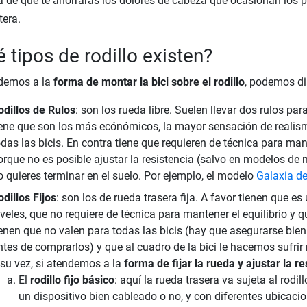
 de que te ahorrarás los dolores de cabeza que ocasionan los p
tera.
 tipos de rodillo existen?
ndemos a la
forma de montar la bici sobre el rodillo
, podemos dis
odillos de Rulos
: son los rueda libre. Suelen llevar dos rulos par
iene que son los más ecónómicos, la mayor sensación de realismo
odas las bicis. En contra tiene que requieren de técnica para man
orque no es posible ajustar la resistencia (salvo en modelos de 
o quieres terminar en el suelo. Por ejemplo, el modelo
Galaxia d
odillos Fijos
: son los de rueda trasera fija. A favor tienen que e
iveles, que no requiere de técnica para mantener el equilibrio y q
ienen que no valen para todas las bicis (hay que asegurarse bie
ntes de comprarlos) y que al cuadro de la bici le hacemos sufrir m
 su vez, si atendemos a la
forma de fijar la rueda y ajustar la re
El
rodillo fijo básico
: aquí la rueda trasera va sujeta al rodil
un dispositivo bien cableado o no, y con diferentes ubicacio