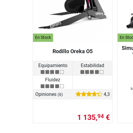
En Stock
En Sto
Simu
Rodillo Oreka O5
Equipamiento
Estabilidad
Fluidez
M
Opiniones
4,3
(6)
1 135,
€
94