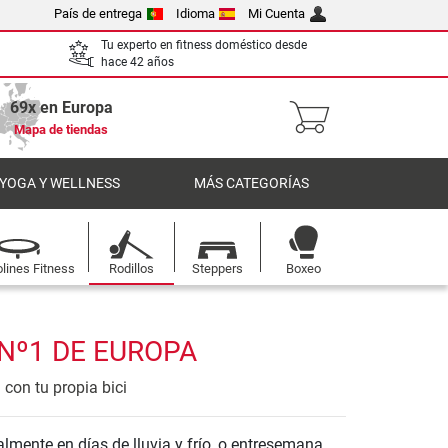
País de entrega
Idioma
Mi Cuenta
Tu experto en fitness doméstico desde
hace 42 años
69x en Europa
Mapa de tiendas
 YOGA Y WELLNESS
MÁS CATEGORÍAS
lines Fitness
Rodillos
Steppers
Boxeo
 Nº1 DE EUROPA
 con tu propia bici
lmente en días de lluvia y frío, o entresemana