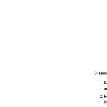
Si ate
R
au
R
l