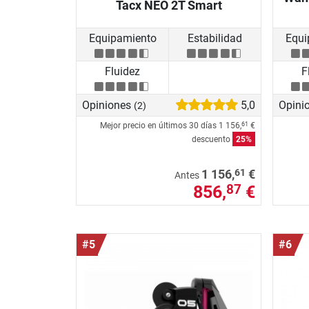
Tacx NEO 2T Smart
Equipamiento
Estabilidad
Equi
Fluidez
F
Opiniones
5,0
Opini
(2)
Mejor precio en últimos 30 días
1 156,
€
61
descuento
25%
61
1 156,
€
Antes
856,
€
87
#5
#6