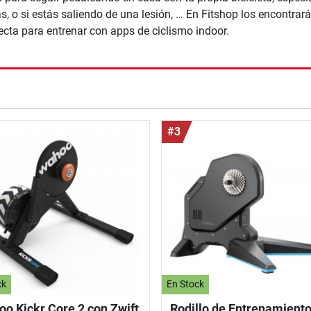
 o si estás saliendo de una lesión, … En Fitshop los encontrarás 
ecta para entrenar con apps de ciclismo indoor.
nzada
#3
ck
En Stock
o Kickr Core 2 con Zwift
Rodillo de Entrenamiento