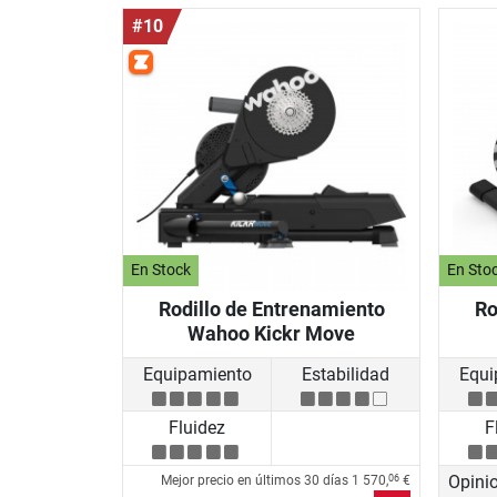
#10
En Stock
En Sto
Rodillo de Entrenamiento
Ro
Wahoo Kickr Move
Equipamiento
Estabilidad
Equi
Fluidez
F
Opini
Mejor precio en últimos 30 días
1 570,
€
06