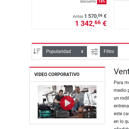
descuento
14%
06
1 570,
€
Antes
1 342,
€
66
Busqueda ava
Ordenar por
Filtro
Vent
VIDEO CORPORATIVO
Para mu
medio p
un rodi
entrena
este ca
en lo q