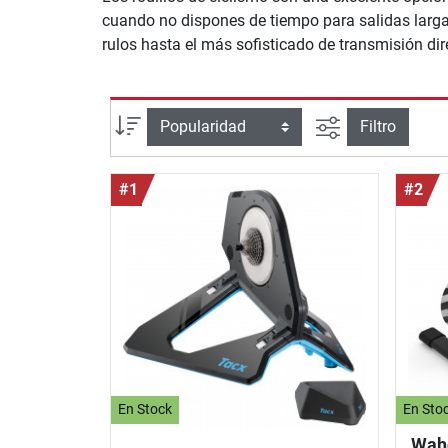
cuando no dispones de tiempo para salidas largas,
rulos hasta el más sofisticado de transmisión dir
Busqueda ava
Ordenar por
Filtro
#1
#2
En Stock
En Sto
Waho