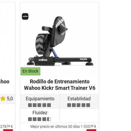
En Stock
ahoo
Rodillo de Entrenamiento
Wahoo Kickr Smart Trainer V6
5,0
Equipamiento
Estabilidad
Fluidez
s
278,
€
Mejor precio en últimos 30 días
1 033,
€
04
60