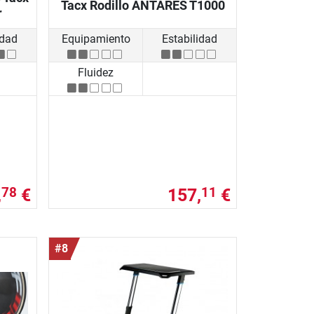
Tacx Rodillo ANTARES T1000
r
idad
Equipamiento
Estabilidad
Fluidez
,
€
157,
€
78
11
#8