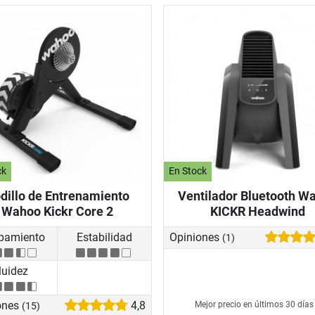
ck
En Stock
dillo de Entrenamiento
Ventilador Bluetooth W
Wahoo Kickr Core 2
KICKR Headwind
pamiento
Estabilidad
Opiniones
(1)
luidez
ones
4,8
Mejor precio en últimos 30 día
(15)