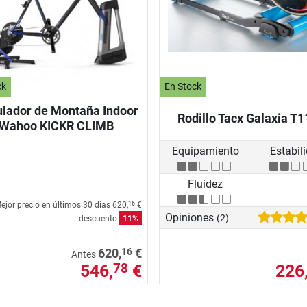
ck
En Stock
lador de Montaña Indoor
Rodillo Tacx Galaxia T
Wahoo KICKR CLIMB
Equipamiento
Estabil
Fluidez
ejor precio en últimos 30 días
620,
€
16
Opiniones
(2)
descuento
11%
16
620,
€
Antes
546,
€
226
78