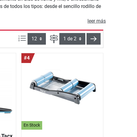
de todos los tipos: desde el sencillo rodillo de
leer más
Artículos por página:
Página
siguiente
#4
En Stock
 Tacx