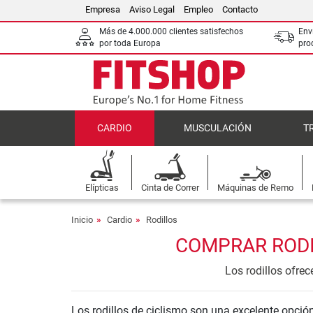
Empresa
Aviso Legal
Empleo
Contacto
Más de 4.000.000 clientes satisfechos
Env
por toda Europa
pro
CARDIO
MUSCULACIÓN
T
Elípticas
Cinta de Correr
Máquinas de Remo
Inicio
Cardio
Rodillos
COMPRAR RODIL
Los rodillos ofrec
Los rodillos de ciclismo son una excelente opción