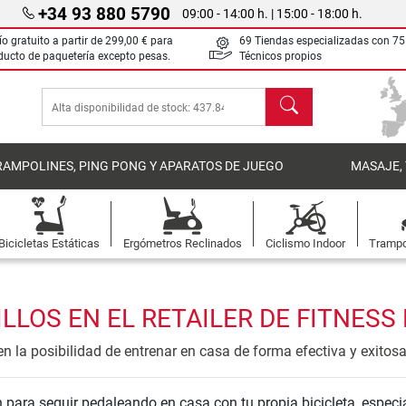
+34 93 880 5790
09:00 - 14:00 h. | 15:00 - 18:00 h.
ío gratuito a partir de
299,00 €
para
69 Tiendas especializadas con 75
ducto de paquetería excepto pesas.
Técnicos propios
Buscar
RAMPOLINES, PING PONG Y APARATOS DE JUEGO
MASAJE,
Bicicletas Estáticas
Ergómetros Reclinados
Ciclismo Indoor
Trampo
LOS EN EL RETAILER DE FITNESS
en la posibilidad de entrenar en casa de forma efectiva y exitosa
 para seguir pedaleando en casa con tu propia bicicleta, especia