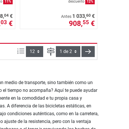
to
11%
descuento
12%
04
60
8,
€
1 033,
€
Antes
,
€
908,
€
03
55
Artículos por página:
Página
siguiente
 un medio de transporte, sino también como un
do el tiempo no acompaña? Aquí te puede ayudar
amente en la comodidad e tu propia casa y
s. A diferencia de las bicicletas estáticas, en
jo condiciones auténticas, como en la carretera,
o ajuste de la resistencia, pero con la ventaja