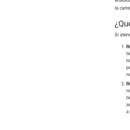
añadida
la carre
¿Qué
Si ate
R
t
t
p
n
R
n
t
a
a