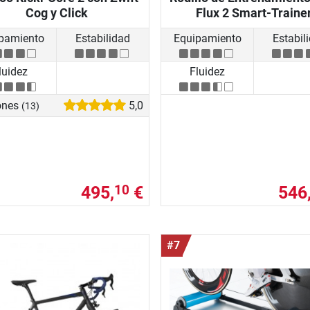
Cog y Click
Flux 2 Smart-Traine
pamiento
Estabilidad
Equipamiento
Estabil
luidez
Fluidez
ones
5,0
(13)
495,
€
546
10
#7