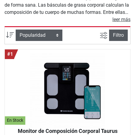
de forma sana. Las básculas de grasa corporal calculan la
composición de tu cuerpo de muchas formas. Entre ellas
se incluye, además del peso y el índice de masa corporal
leer más
(IMC), también otras con la proporción de grasa corporal, la
masa muscular y el agua del cuerpo. El cálculo de estos
Busqueda a
Ordenar por
Filtro
valores se realiza mediante la técnica más moderna.
Mediante el llamado análisis de la bioimpedancia, que
#1
mide los valores mencionados mediante la resistencia
eléctrica del cuerpo, obtienes información fiable acerca de
tu estado de forma física y tu avance en el entrenamiento.
En Stock
Monitor de Composición Corporal Taurus