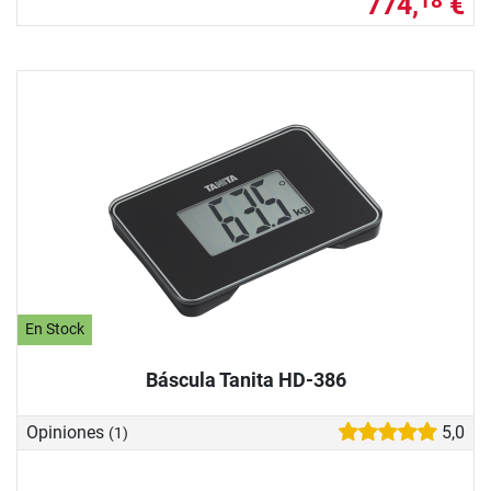
774,
€
18
En Stock
Báscula Tanita HD-386
Opiniones
5,0
(1)