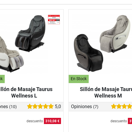
ck
En Stock
illón de Masaje Taurus
Sillón de Masaje Taur
Wellness L
Wellness M
ones
5,0
Opiniones
(10)
(7)
descuento
310,08 €
descuento
3