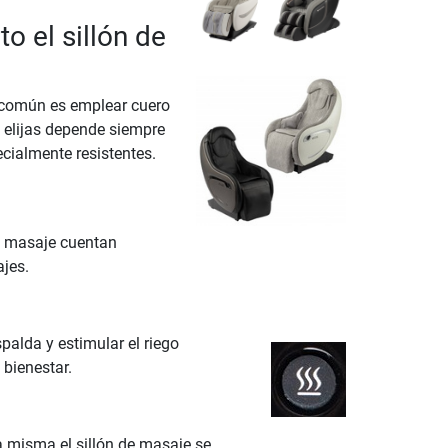
o el sillón de
 común es emplear cuero
ue elijas depende siempre
ecialmente resistentes.
e masaje cuentan
jes.
palda y estimular el riego
bienestar.
 misma el sillón de masaje se