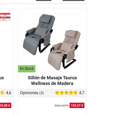
En Stock
us
Sillón de Masaje Taurus
Wellness de Madera
4,6
Opiniones
4,7
(3)
10,08 €
descuento
103,37 €