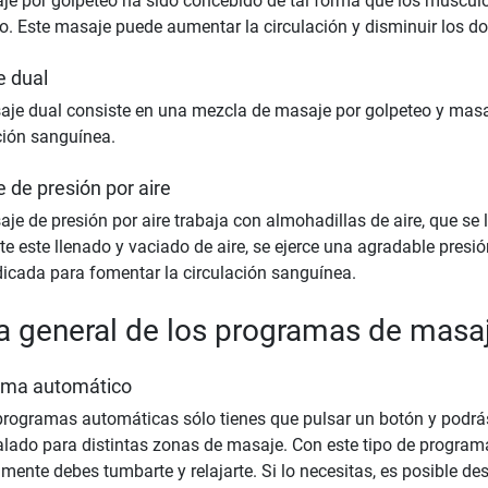
je por golpeteo ha sido concebido de tal forma que los músculo
o. Este masaje puede aumentar la circulación y disminuir los d
 dual
je dual consiste en una mezcla de masaje por golpeteo y masa
ción sanguínea.
 de presión por aire
je de presión por aire trabaja con almohadillas de aire, que se 
e este llenado y vaciado de aire, se ejerce una agradable presi
dicada para fomentar la circulación sanguínea.
a general de los programas de masa
ama automático
programas automáticas sólo tienes que pulsar un botón y podr
alado para distintas zonas de masaje. Con este tipo de program
amente debes tumbarte y relajarte. Si lo necesitas, es posible d