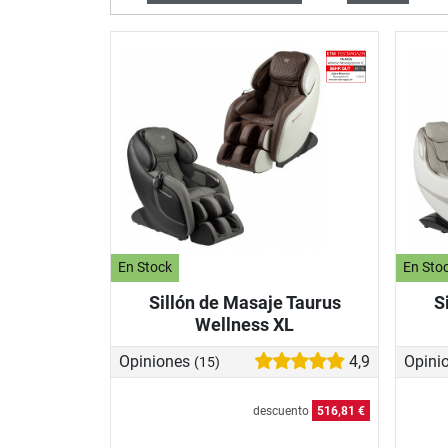
En Stock
En Sto
Sillón de Masaje Taurus
S
Wellness XL
Opiniones
4,9
Opini
(15)
descuento
516,81 €