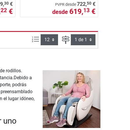
30
50
9,
€
722,
€
desde
PVPR
,
€
619,
€
22
13
desde
Artículos por página:
Página
e rodillos.
tancia.Debido a
porte, podrás
ne preensamblado
n el lugar idóneo,
r uno