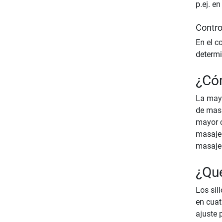
p.ej. e
Contro
En el c
determi
¿Cóm
La mayo
de masa
mayor c
masaje 
masaje
¿Qué
Los sil
en cuat
ajuste 