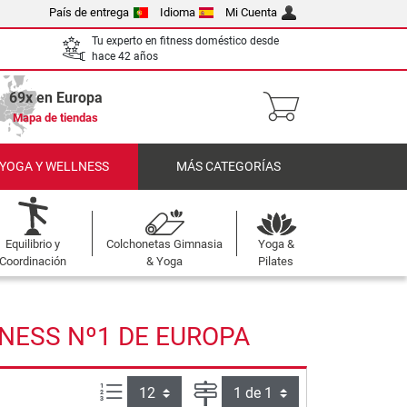
País de entrega
Idioma
Mi Cuenta
Tu experto en fitness doméstico desde
hace 42 años
69x en Europa
Mapa de tiendas
 YOGA Y WELLNESS
MÁS CATEGORÍAS
Equilibrio y
Colchonetas Gimnasia
Yoga &
Coordinación
& Yoga
Pilates
TNESS Nº1 DE EUROPA
Artículos por página:
Página