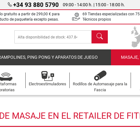
+34 93 880 5790
09:00 - 14:00 h. | 15:00 - 18:00 h.
ío gratuito a partir de
299,00 €
para
69 Tiendas especializadas con 75
ducto de paquetería excepto pesas.
Técnicos propios
Buscar
RAMPOLINES, PING PONG Y APARATOS DE JUEGO
MASAJE,
ataformas
Electroestimuladores
Rodillos de Automasaje para la
bratorias
Fascia
E MASAJE EN EL RETAILER DE FI
nzada