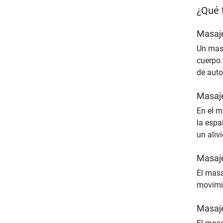
¿Qué 
Masaje
Un masa
cuerpo.
de auto
Masaje
En el m
la espa
un alivi
Masaj
El masa
movimie
Masaje