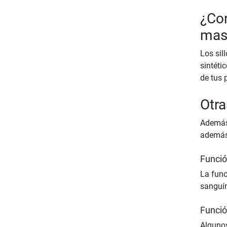
¿Con
mas
Los sil
sintéti
de tus 
Otra
Además 
además 
Funció
La func
sanguín
Funció
Algunos