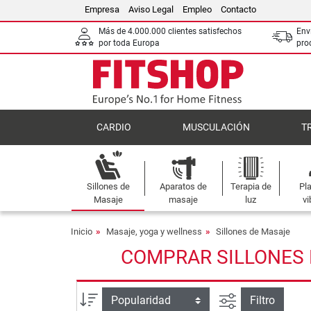
Empresa
Aviso Legal
Empleo
Contacto
Más de 4.000.000 clientes satisfechos
Env
por toda Europa
pro
CARDIO
MUSCULACIÓN
T
Sillones de
Aparatos de
Terapia de
Pl
Masaje
masaje
luz
vi
Inicio
Masaje, yoga y wellness
Sillones de Masaje
COMPRAR SILLONES D
Busqueda ava
Ordenar por
Filtro