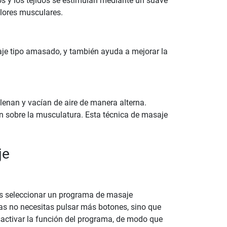
s y los tejidos se estimulan mediante un suave
olores musculares.
je tipo amasado, y también ayuda a mejorar la
llenan y vacían de aire de manera alterna.
ón sobre la musculatura. Esta técnica de masaje
je
ás seleccionar un programa de masaje
as no necesitas pulsar más botones, sino que
esactivar la función del programa, de modo que