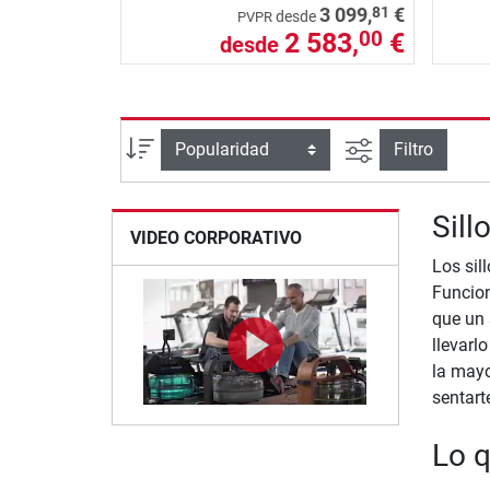
81
3 099,
€
desde
PVPR
2 583,
€
00
desde
Busqueda ava
Ordenar por
Filtro
Sill
VIDEO CORPORATIVO
Los sil
Funcion
que un 
llevarl
la mayo
sentart
Lo q