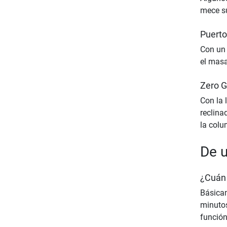
mece su
Puert
Con un 
el masa
Zero G
Con la 
reclina
la colu
De u
¿Cuán 
Básicam
minutos
funció