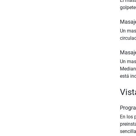
El masa
golpete
Masaje
Un masa
circula
Masaje
Un masa
Mediant
está in
Vist
Progr
En los 
preinst
sencill