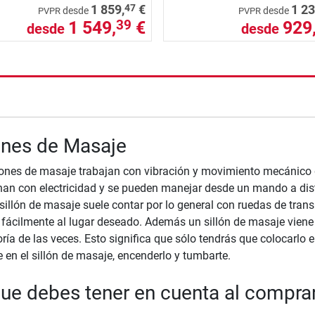
47
1 859,
€
1 23
desde
desde
PVPR
PVPR
1 549,
€
929
39
desde
desde
nzada
ones de Masaje
lones de masaje trabajan con vibración y movimiento mecánico d
an con electricidad y se pueden manejar desde un mando a dis
sillón de masaje suele contar por lo general con ruedas de trans
o fácilmente al lugar deseado. Además un sillón de masaje vie
ría de las veces. Esto significa que sólo tendrás que colocarlo e
e en el sillón de masaje, encenderlo y tumbarte.
ue debes tener en cuenta al compra