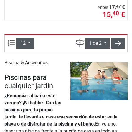
47
17,
€
Antes
15,
€
40
Artículos por página:
Página
sigui
Piscina & Accesorios
Piscinas para
cualquier jardín
¿Renunciar al baño este
verano? ¡Ni hablar! Con las
piscinas para tu propio
jardín, te llevarás a casa esa sensación de estar en la
playa o de disfrutar de la piscina y el baño.
En verano,
tener una piscina frente a la puerta de casa es todo un