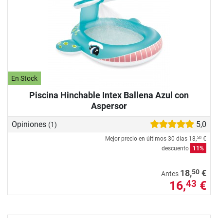
En Stock
Piscina Hinchable Intex Ballena Azul con
Aspersor
Opiniones
5,0
(1)
Mejor precio en últimos 30 días
18,
€
50
descuento
11%
50
18,
€
Antes
16,
€
43