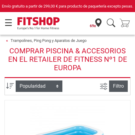
Tu experto en fitness doméstico desde hace 42 años
69x
Trampolines, Ping Pong y Aparatos de Juego
COMPRAR PISCINA & ACCESORIOS
EN EL RETAILER DE FITNESS Nº1 DE
EUROPA
Busqueda a
Ordenar por
Filtro