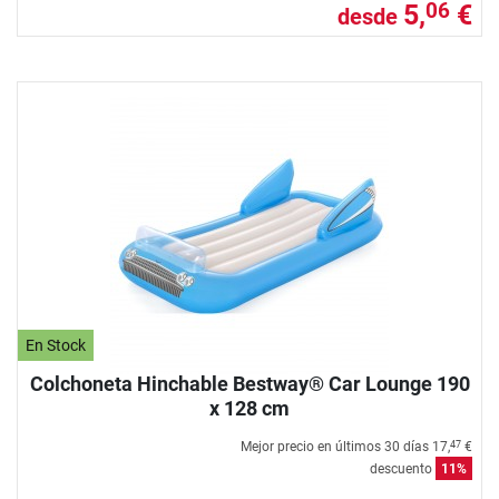
5,
€
06
desde
En Stock
Colchoneta Hinchable Bestway® Car Lounge 190
x 128 cm
Mejor precio en últimos 30 días
17,
€
47
descuento
11%