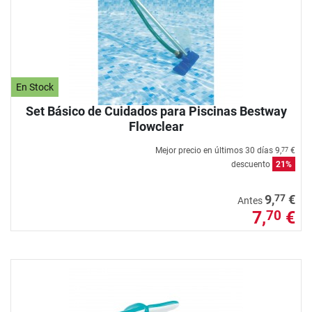
En Stock
Set Básico de Cuidados para Piscinas Bestway
Flowclear
Mejor precio en últimos 30 días
9,
€
77
descuento
21%
77
9,
€
Antes
7,
€
70