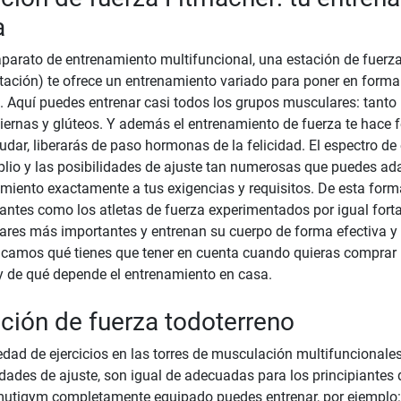
a
arato de entrenamiento multifuncional, una estación de fuerz
tación) te ofrece un entrenamiento variado para poner en forma
l. Aquí puedes entrenar casi todos los grupos musculares: tant
ernas y glúteos. Y además el entrenamiento de fuerza te hace fe
udar, liberarás de paso hormonas de la felicidad. El espectro d
lio y las posibilidades de ajuste tan numerosas que puedes ada
miento exactamente a tus exigencias y requisitos. De esta form
iantes como los atletas de fuerza experimentados por igual fort
res más importantes y entrenan su cuerpo de forma efectiva y
icamos qué tienes que tener en cuenta cuando quieras comprar 
y de qué depende el entrenamiento en casa.
ción de fuerza todoterreno
edad de ejercicios en las torres de musculación multifuncional
idades de ajuste, son igual de adecuadas para los principiantes
utigym completamente equipado puedes entrenar, por ejemplo: