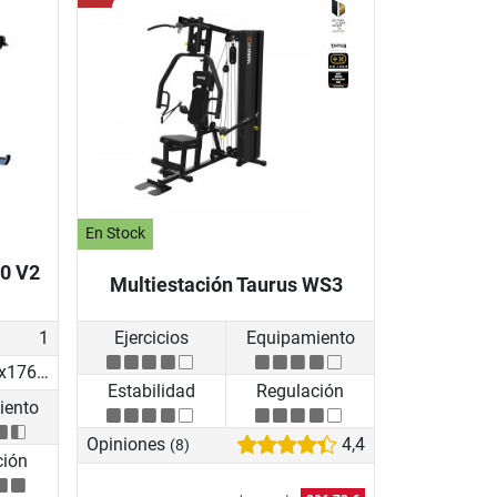
En Stock
0 V2
Multiestación Taurus WS3
1
Ejercicios
Equipamiento
194.78x176.69x219.53 cm
Estabilidad
Regulación
iento
Opiniones
4,4
(8)
ción