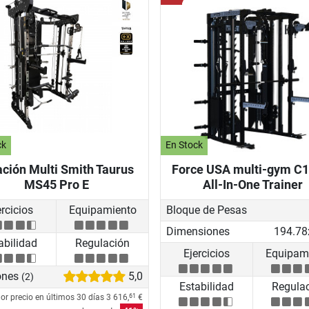
ck
En Stock
ación Multi Smith Taurus
Force USA multi-gym C1
MS45 Pro E
All-In-One Trainer
ercicios
Equipamiento
Bloque de Pesas
Dimensiones
abilidad
Regulación
Ejercicios
Equipam
ones
5,0
(2)
Estabilidad
Regula
or precio en últimos 30 días
3 616,
€
61