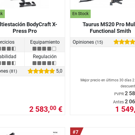
ck
En Stock
tiestación BodyCraft X-
Taurus MS20 Pro Mul
Press Pro
Functional Smith
ercicios
Equipamiento
Opiniones
(15)
abilidad
Regulación
ones
5,0
(81)
Mejor precio en últimos 30 días
2
descuen
2 58
PVPR
2 06
Antes
2 583,
€
1 549
00
#7