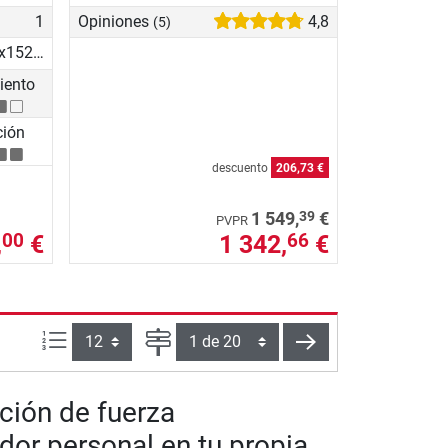
1
Opiniones
4,8
(5)
195.58x152.4x219.71 cm
iento
ción
descuento
206,73 €
39
1 549,
€
PVPR
,
€
1 342,
€
00
66
Artículos por página:
Página
siguiente
ción de fuerza
dor personal en tu propia