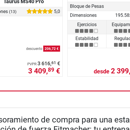
Taurus MS40 Pro
Bloque de Pesas
ones
5,0
(13)
Dimensiones
Ejercicios
Equipam
Estabilidad
Regula
descuento
206,72 €
61
3 616,
€
PVPR
3 409,
€
2 399
89
desde
nzada
oramiento de compra para una esta
ción de fuerza Fitmacher: tu entrena