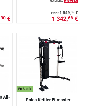
descuento
206,73 €
39
1 549,
€
PVPR
,
€
1 342,
€
90
66
En Stock
 All-
Polea Kettler Fitmaster