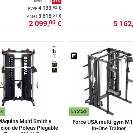
descuento
41%
42
4 133,
€
PVPR
61
3 616,
€
Antes
2 099,
€
5 162
00
ck
En Stock
áquina Multi Smith y
Force USA multi-gym M10
ación de Poleas Plegable
In-One Trainer