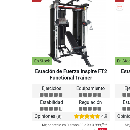
En Stock
En Sto
Estación de Fuerza Inspire FT2
Est
Functional Trainer
Ejercicios
Equipamiento
Ej
Estabilidad
Regulación
Est
Opiniones
4,9
Opini
(8)
Mejor precio en últimos 30 días
3 999,
€
Mej
00