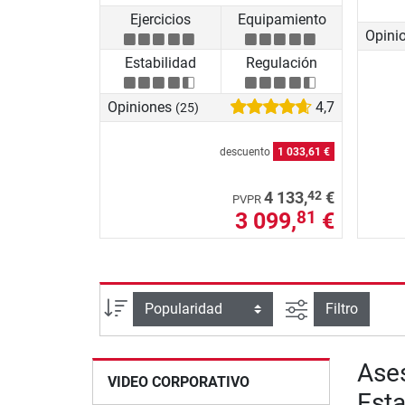
Ejercicios
Equipamiento
Opini
Estabilidad
Regulación
Opiniones
4,7
(25)
descuento
1 033,61 €
42
4 133,
€
PVPR
3 099,
€
81
Busqueda ava
Ordenar por
Filtro
Ases
VIDEO CORPORATIVO
Esta