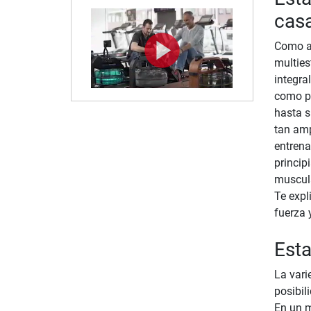
cas
Como ap
multies
integra
como pi
hasta s
tan amp
entrena
princip
muscula
Te expl
fuerza 
Esta
La vari
posibil
En un m