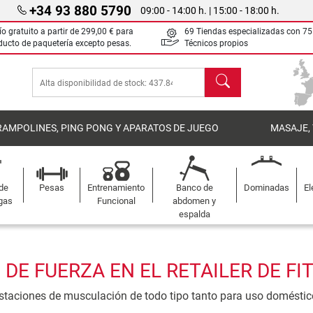
+34 93 880 5790
09:00 - 14:00 h. | 15:00 - 18:00 h.
ío gratuito a partir de
299,00 €
para
69 Tiendas especializadas con 75
ducto de paquetería excepto pesas.
Técnicos propios
Buscar
RAMPOLINES, PING PONG Y APARATOS DE JUEGO
MASAJE,
 de
Pesas
Entrenamiento
Banco de
Dominadas
El
gas
Funcional
abdomen y
espalda
E FUERZA EN EL RETAILER DE FI
estaciones de musculación de todo tipo tanto para uso doméstic