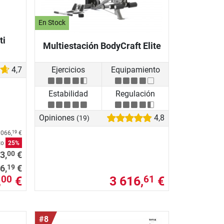
En Stock
ti
Multiestación BodyCraft Elite
4,7
Ejercicios
Equipamiento
Estabilidad
Regulación
Opiniones
4,8
(19)
 066,
€
19
to
25%
00
3,
€
19
6,
€
,
€
3 616,
€
00
61
#8