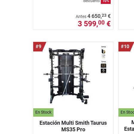
descuento
10%
23
4 650,
€
Antes
3 599,
€
00
#9
#10
En Stock
En Sto
M
Estación Multi Smith Taurus
Est
MS35 Pro