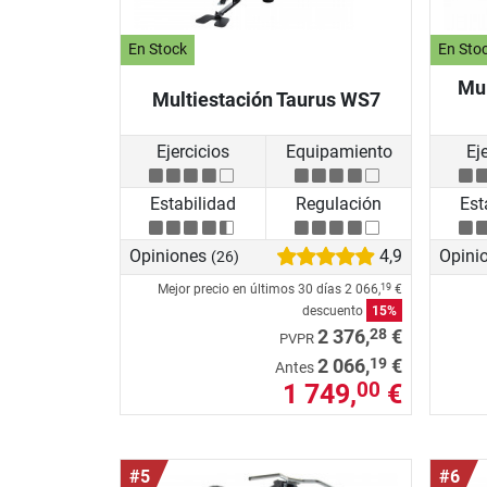
En Stock
En Sto
Mul
Multiestación Taurus WS7
Ejercicios
Equipamiento
Ej
Estabilidad
Regulación
Est
Opiniones
4,9
Opini
(26)
Mejor precio en últimos 30 días
2 066,
€
19
descuento
15%
28
2 376,
€
PVPR
19
2 066,
€
Antes
1 749,
€
00
#5
#6