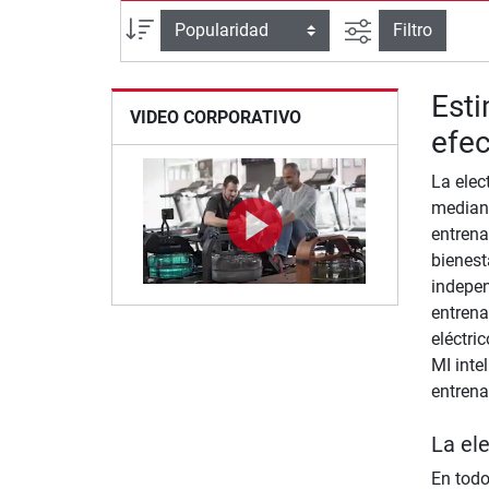
Busqueda ava
Ordenar por
Filtro
Est
VIDEO CORPORATIVO
efec
La elec
mediant
entrena
bienest
indepen
entrena
eléctri
MI inte
entrena
La el
En todo