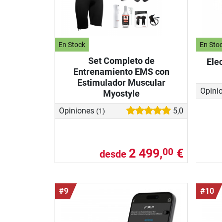
En Stock
En Sto
Set Completo de
Ele
Entrenamiento EMS con
Estimulador Muscular
Opini
Myostyle
Opiniones
5,0
(1)
2 499,
€
00
desde
#9
#10