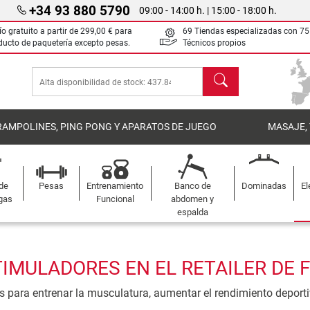
+34 93 880 5790
09:00 - 14:00 h. | 15:00 - 18:00 h.
ío gratuito a partir de
299,00 €
para
69 Tiendas especializadas con 75
ducto de paquetería excepto pesas.
Técnicos propios
Buscar
RAMPOLINES, PING PONG Y APARATOS DE JUEGO
MASAJE,
 de
Pesas
Entrenamiento
Banco de
Dominadas
El
gas
Funcional
abdomen y
espalda
MULADORES EN EL RETAILER DE F
 para entrenar la musculatura, aumentar el rendimiento deportiv