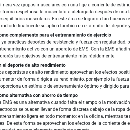
rimera vez grupos musculares con una ligera corriente de estimul
e forma respetuosa la musculatura aletargada después de una 
esequilibrios musculares. En este área se lograron tan buenos re
l método finalmente se aplicó también en el ámbito del deporte y e
omo complemento para el entrenamiento de ejercicio
i ya practicas deportes de resistencia y fuerza con regularidad, p
ntrenamiento activo con un aparato de EMS. Con la EMS añadirá
ograrás tus objetivos de entrenamiento más rápidamente.
n el deporte de alto rendimiento
os deportistas de alto rendimiento aprovechan los efectos posit
umentar de forma dirigida su rendimiento, por ejemplo la fuerza 
roporciona un estímulo de entrenamiento óptimo y dirigido para
omo alternativa con ahorro de tiempo
a EMS es una alternativa cuando falta el tiempo o la motivación 
lectrodos se pueden llevar de forma discreta debajo de la ropa
ntrenamiento ligera en todo momento: en la oficina, mientras te 
ees. De esta forma se aprovechan los efectos de la corriente de es