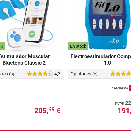
ck
En Stock
Estimulador Muscular
Electroestimulador Comp
Bluetens Classic 2
1.0
ones
4,3
Opiniones
(3)
(6)
descuento
22
PVPR
205,
€
191
69