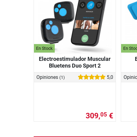
En Stock
En Sto
Electroestimulador Muscular
Bluetens Duo Sport 2
Opiniones
5,0
Opini
(1)
309,
€
05