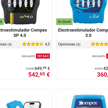
ck
En Stock
ctroestimulador Compex
Electroestimulador Comp
SP 4.0
3.0
ones
4,5
Opiniones
(4)
(6)
descuento
107,34 €
descuento
99
649,
€
42
PVPR
PVPR
542,
€
360
65