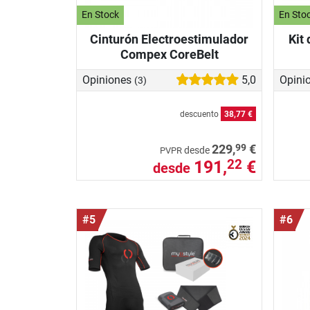
En Stock
En Sto
Cinturón Electroestimulador
Kit
Compex CoreBelt
Opiniones
5,0
Opini
(3)
descuento
38,77 €
99
229,
€
desde
PVPR
191,
€
22
desde
#5
#6