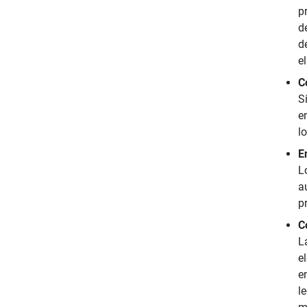
p
d
d
e
C
S
e
l
E
L
a
p
C
L
e
e
l