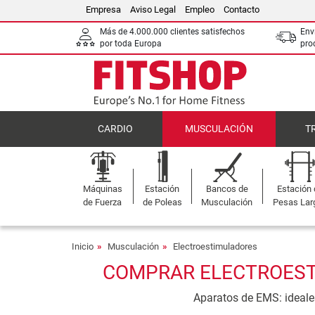
Empresa
Aviso Legal
Empleo
Contacto
Más de 4.000.000 clientes satisfechos
Env
por toda Europa
pro
CARDIO
MUSCULACIÓN
T
Máquinas
Estación
Bancos de
Estación
de Fuerza
de Poleas
Musculación
Pesas Lar
Inicio
Musculación
Electroestimuladores
COMPRAR ELECTROESTI
Aparatos de EMS: ideales