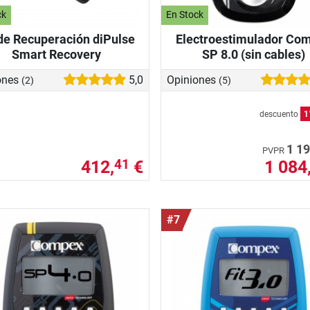
ck
En Stock
 de Recuperación diPulse
Electroestimulador Co
Smart Recovery
SP 8.0 (sin cables)
ones
5,0
Opiniones
(2)
(5)
descuento
1
1 19
PVPR
412,
€
1 084
41
#7