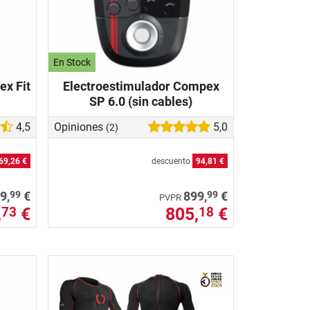
En Stock
ex Fit
Electroestimulador Compex
SP 6.0 (sin cables)
4,5
Opiniones
5,0
(2)
69,26 €
descuento
94,81 €
99
99
9,
€
899,
€
PVPR
,
€
805,
€
73
18