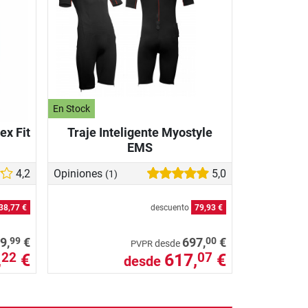
En Stock
ex Fit
Traje Inteligente Myostyle
EMS
4,2
Opiniones
5,0
(1)
38,77 €
descuento
79,93 €
99
00
9,
€
697,
€
desde
PVPR
,
€
617,
€
22
07
desde