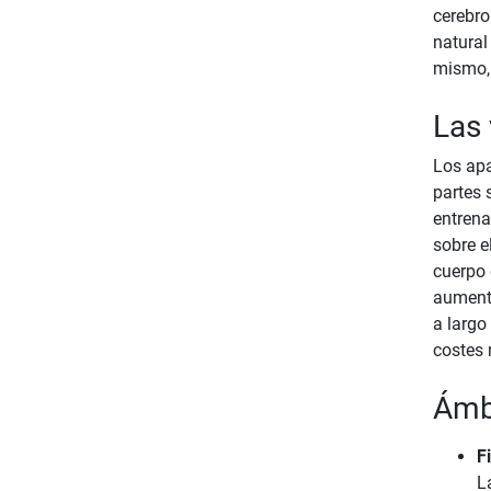
cerebro
natural
mismo, 
Las 
Los apa
partes 
entrena
sobre e
cuerpo 
aumenta
a largo
costes 
Ámbi
F
La