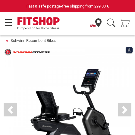
Your expert in home fitness for 42 years
69x
Schwinn Recumbent Bikes
Previous
Next