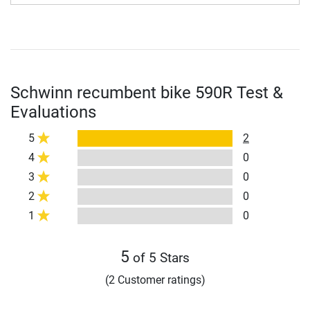
Schwinn recumbent bike 590R Test &
Evaluations
5
2
4
0
3
0
2
0
1
0
5
of 5 Stars
(2 Customer ratings)