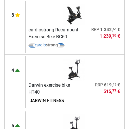
3
66
cardiostrong Recumbent
RRP
1 342,
€
1 239,
€
30
Exercise Bike BC60
4
13
Darwin exercise bike
RRP
619,
€
515,
€
77
HT40
5