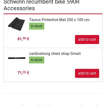
Schwinn recumbent bike 590R
Accessories
Taurus Protective Mat 200 x 100 cm
In stock
61,
€
90
add to cart
cardiostrong chest strap Smart
In stock
71,
€
32
add to cart