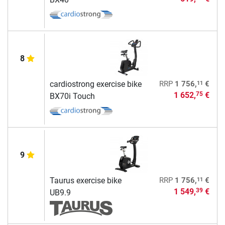
8
11
cardiostrong exercise bike
RRP
1 756,
€
1 652,
€
75
BX70i Touch
9
11
Taurus exercise bike
RRP
1 756,
€
1 549,
€
39
UB9.9