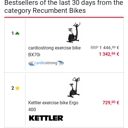
Bestsellers of the last 30 days from the
category Recumbent Bikes
1
03
cardiostrong exercise bike
RRP
1 446,
€
1 342,
€
66
BX70i
2
Kettler exercise bike Ergo
729,
€
00
400