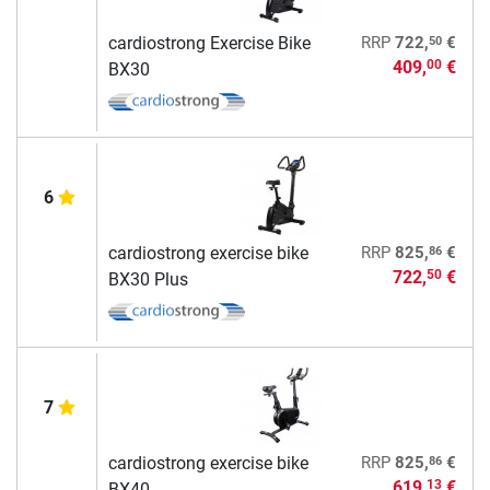
50
cardiostrong Exercise Bike
RRP
722,
€
409,
€
00
BX30
6
86
cardiostrong exercise bike
RRP
825,
€
722,
€
50
BX30 Plus
7
86
cardiostrong exercise bike
RRP
825,
€
619,
€
13
BX40