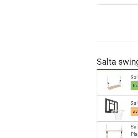
Salta swin
Sal
In
Sal
av
Sal
Pla