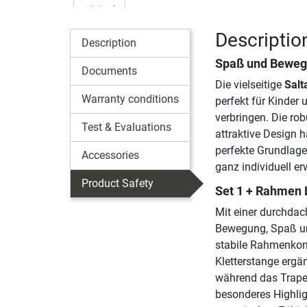
Description
Description
Spaß und Bewegu
Documents
Die vielseitige
Salt
Warranty conditions
perfekt für Kinder
verbringen. Die rob
Test & Evaluations
attraktive Design 
perfekte Grundlage
Accessories
ganz individuell er
Product Safety
Set 1 + Rahmen 
Mit einer durchdac
Bewegung, Spaß und
stabile Rahmenkonst
Kletterstange ergä
während das Trapez
besonderes Highligh