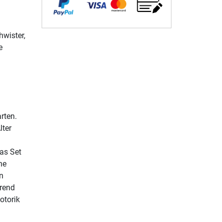
hwister,
e
rten.
lter
Das Set
ne
n
hrend
otorik