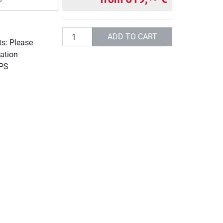
Quantity
ADD TO CART
ts: Please
ation
UPS