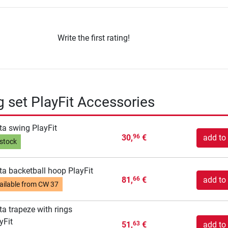
Write the first rating!
g set PlayFit Accessories
ta swing PlayFit
30,
€
add to 
96
 stock
ta backetball hoop PlayFit
81,
€
add to 
66
ailable from
CW 37
ta trapeze with rings
yFit
51,
€
add to 
63