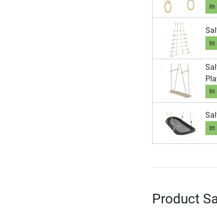
In
Sal
In
Sal
Pla
In
Sal
In
Product Sa