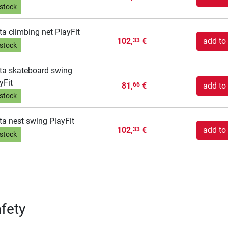
 stock
ta climbing net PlayFit
102,
€
add to 
33
 stock
ta skateboard swing
yFit
81,
€
add to 
66
 stock
ta nest swing PlayFit
102,
€
add to 
33
 stock
fety