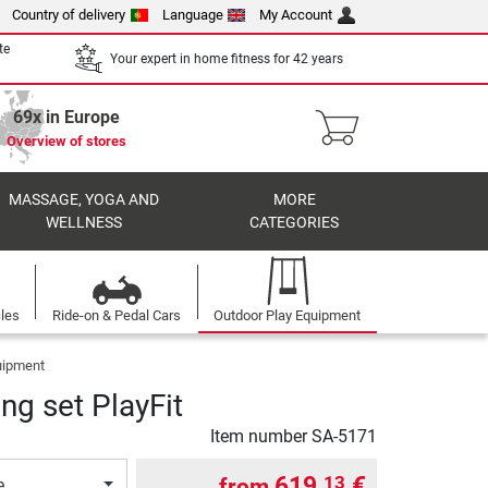
Country of delivery
Language
My Account
te
Your expert in home fitness for 42 years
69x in Europe
Overview of stores
MASSAGE, YOGA AND
MORE
WELLNESS
CATEGORIES
cles
Ride-on & Pedal Cars
Outdoor Play Equipment
quipment
ng set PlayFit
Item number
SA-5171
619,
€
13
from
e