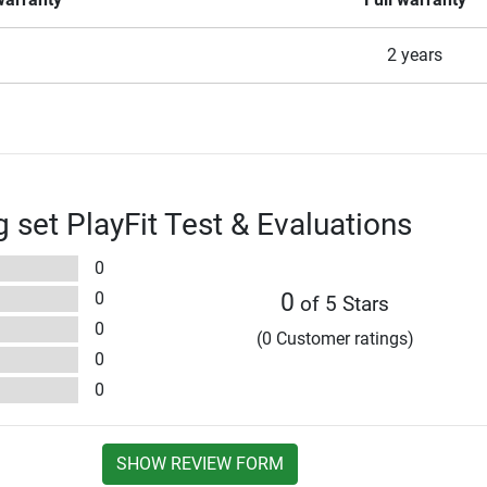
2 years
g set PlayFit Test & Evaluations
0
0
0
of 5 Stars
0
(0 Customer ratings)
0
0
SHOW REVIEW FORM