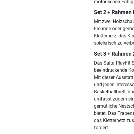
motorischen Fähigk
Set 2 + Rahmen 
Mit zwei Holzschauk
Freunde oder gemei
Kletternetz, das Ki
spielerisch zu verb
Set 3 + Rahmen 
Das Salta PlayFit S
beeindruckende Kom
Mit dieser Ausstatt
und jedes Interess
Basketballbrett, da
umfasst zudem eine
gemütliche Nestsc
bietet. Das Trapez 
das Kletternetz zu
fördert.