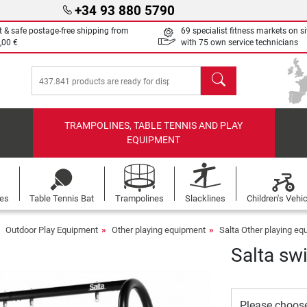
+34 93 880 5790
t & safe postage-free shipping from
69 specialist fitness markets on si
,00 €
with 75 own service technicians
search
TRAMPOLINES, TABLE TENNIS AND PLAY
EQUIPMENT
les
Table Tennis Bat
Trampolines
Slacklines
Children's Vehi
Outdoor Play Equipment
Other playing equipment
Salta Other playing e
Salta swi
Please choos