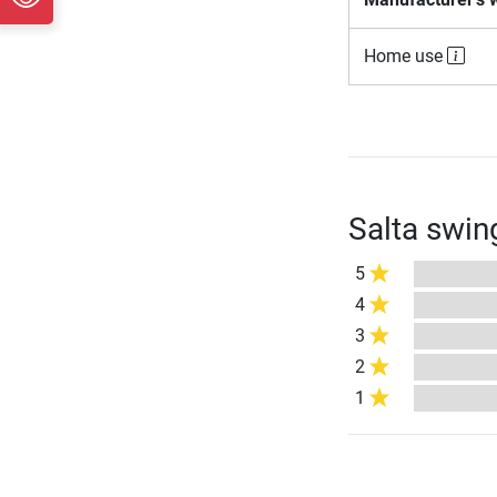
Home use
Salta swin
5
4
3
2
1