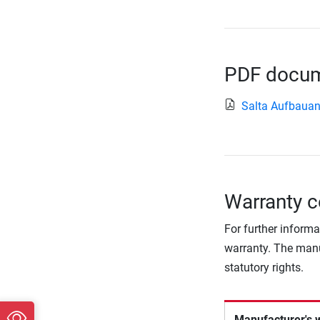
PDF docume
Salta Aufbauan
Warranty c
For further informa
warranty. The manu
statutory rights.
Manufacturer's 