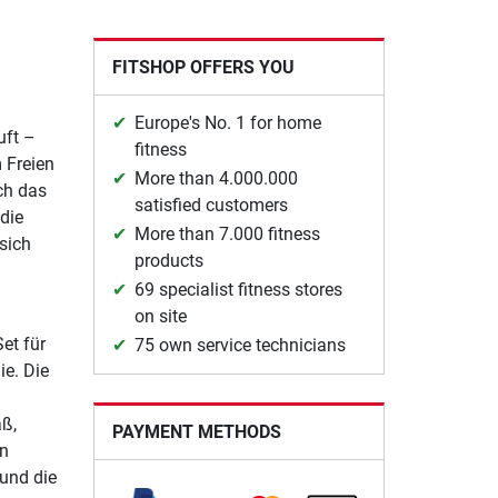
FITSHOP OFFERS YOU
Europe's No. 1 for home
uft –
fitness
 Freien
More than 4.000.000
ich das
satisfied customers
die
More than 7.000 fitness
sich
products
69 specialist fitness stores
on site
et für
75 own service technicians
e. Die
aß,
PAYMENT METHODS
in
 und die