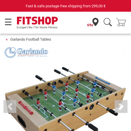
Fast & safe postage-free shipping from
299,00 €
69x
Garlando Football Tables
Previous
Next