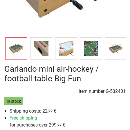
Garlando mini air-hockey /
football table Big Fun
Item number
G-532401
In stock
Shipping costs: 22,
€
00
Free shipping
for purchases over 299,
€
00