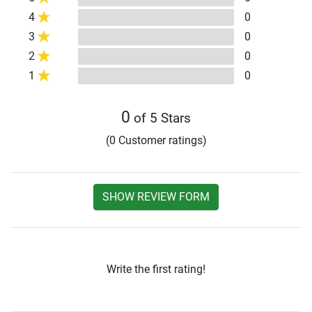
4
0
3
0
2
0
1
0
0
of 5 Stars
(0 Customer ratings)
SHOW REVIEW FORM
Write the first rating!