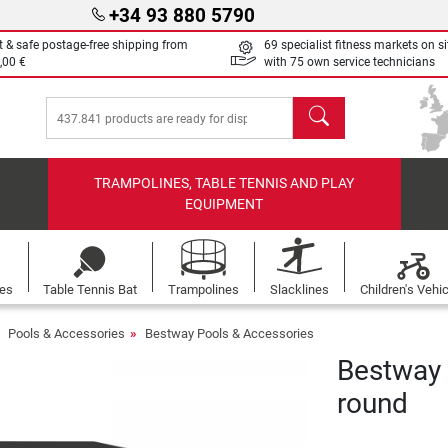
+34 93 880 5790
t & safe postage-free shipping from
69 specialist fitness markets on si
,00 €
with 75 own service technicians
search
TRAMPOLINES, TABLE TENNIS AND PLAY
EQUIPMENT
les
Table Tennis Bat
Trampolines
Slacklines
Children's Vehi
Pools & Accessories
Bestway Pools & Accessories
Bestway 
round