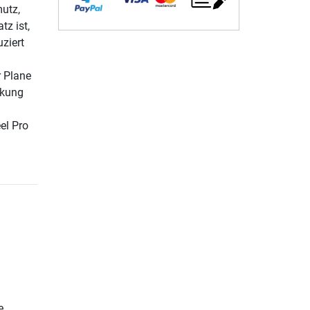
utz,
tz ist,
ziert
r Plane
ckung
el Pro
e.