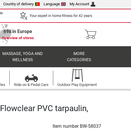
Country of delivery
Language
My Account
te
Your expert in home fitness for 42 years
69x in Europe
Overview of stores
MASSAGE, YOGA AND
MORE
WELLNESS
CATEGORIES
cles
Ride-on & Pedal Cars
Outdoor Play Equipment
Flowclear PVC tarpaulin,
Item number
BW-58037