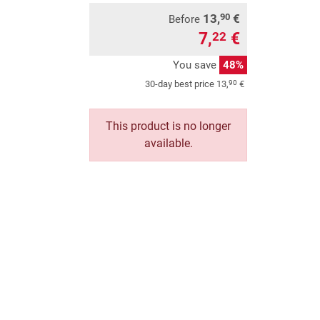
13,
€
90
Before
7,
€
22
You save
48%
90
30-day best price
13,
€
This product is no longer
available.