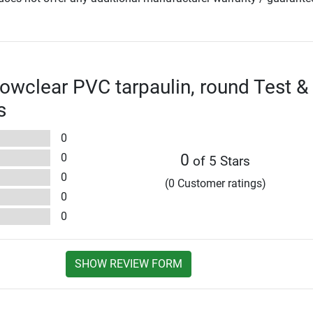
owclear PVC tarpaulin, round Test &
s
0
0
0
of 5 Stars
0
(0 Customer ratings)
0
0
SHOW REVIEW FORM