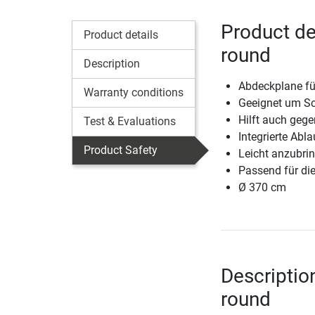
Product de
Product details
round
Description
Abdeckplane fü
Warranty conditions
Geeignet um Sc
Hilft auch geg
Test & Evaluations
Integrierte Ab
Product Safety
Leicht anzubri
Passend für di
Ø 370 cm
Descriptio
round