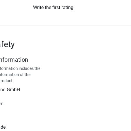
Write the first rating!
fety
Information
formation includes the
nformation of the
product.
land GmbH
er
.de