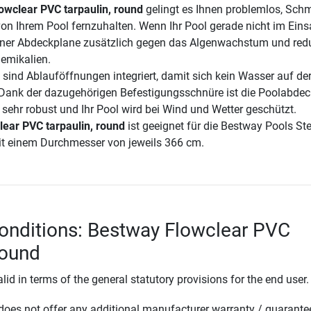
owclear PVC tarpaulin, round
gelingt es Ihnen problemlos, Schm
von Ihrem Pool fernzuhalten. Wenn Ihr Pool gerade nicht im Einsa
einer Abdeckplane zusätzlich gegen das Algenwachstum und redu
emikalien.
 sind Ablauföffnungen integriert, damit sich kein Wasser auf de
ank der dazugehörigen Befestigungsschnüre ist die Poolabde
 sehr robust und Ihr Pool wird bei Wind und Wetter geschützt.
ear PVC tarpaulin, round
ist geeignet für die Bestway Pools Ste
it einem Durchmesser von jeweils 366 cm.
onditions: Bestway Flowclear PVC
round
lid in terms of the general statutory provisions for the end user.
oes not offer any additional manufacturer warranty / guarante