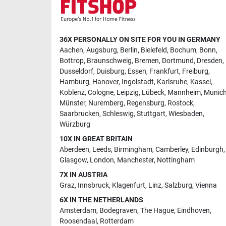
36X PERSONALLY ON SITE FOR YOU IN GERMANY
Aachen
,
Augsburg
,
Berlin
,
Bielefeld
,
Bochum
,
Bonn
,
Bottrop
,
Braunschweig
,
Bremen
,
Dortmund
,
Dresden
,
Dusseldorf
,
Duisburg
,
Essen
,
Frankfurt
,
Freiburg
,
Hamburg
,
Hanover
,
Ingolstadt
,
Karlsruhe
,
Kassel
,
Koblenz
,
Cologne
,
Leipzig
,
Lübeck
,
Mannheim
,
Munic
Münster
,
Nuremberg
,
Regensburg
,
Rostock
,
Saarbrucken
,
Schleswig
,
Stuttgart
,
Wiesbaden
,
Würzburg
10X IN GREAT BRITAIN
Aberdeen
,
Leeds
,
Birmingham
,
Camberley
,
Edinburgh
,
Glasgow
,
London
,
Manchester
,
Nottingham
7X IN AUSTRIA
Graz
,
Innsbruck
,
Klagenfurt
,
Linz
,
Salzburg
,
Vienna
6X IN THE NETHERLANDS
Amsterdam
,
Bodegraven
,
The Hague
,
Eindhoven
,
Roosendaal
,
Rotterdam