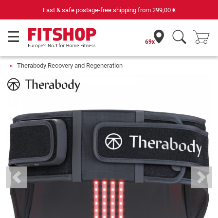
Fast & safe postage-free shipping from
299,00 €
69x
Therabody Recovery and Regeneration
Previous
Next