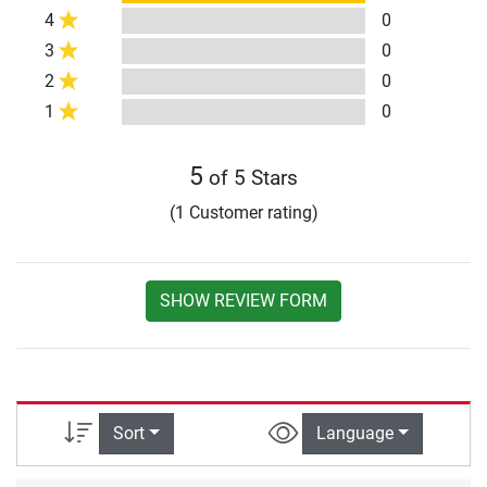
4
0
3
0
2
0
1
0
5
of 5 Stars
(1 Customer rating)
SHOW REVIEW FORM
Sort
Language