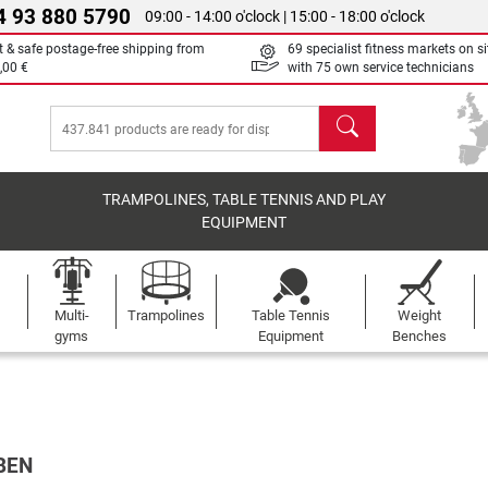
4 93 880 5790
09:00 - 14:00 o'clock | 15:00 - 18:00 o'clock
t & safe postage-free shipping from
69 specialist fitness markets on si
,00 €
with 75 own service technicians
search
TRAMPOLINES, TABLE TENNIS AND PLAY
EQUIPMENT
Multi-
Trampolines
Table Tennis
Weight
gyms
Equipment
Benches
BEN