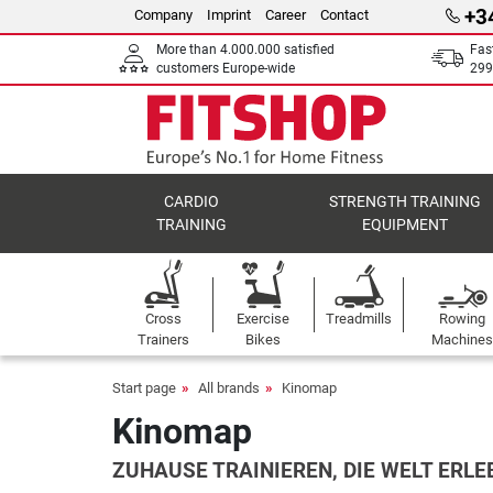
+3
Company
Imprint
Career
Contact
More than 4.000.000 satisfied
Fas
customers Europe-wide
299
CARDIO
STRENGTH TRAINING
TRAINING
EQUIPMENT
Cross
Exercise
Treadmills
Rowing
Trainers
Bikes
Machines
Start page
All brands
Kinomap
Kinomap
ZUHAUSE TRAINIEREN, DIE WELT ERLE