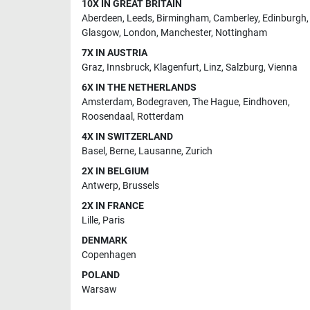
10X IN GREAT BRITAIN
Aberdeen
,
Leeds
,
Birmingham
,
Camberley
,
Edinburgh
,
Glasgow
,
London
,
Manchester
,
Nottingham
7X IN AUSTRIA
Graz
,
Innsbruck
,
Klagenfurt
,
Linz
,
Salzburg
,
Vienna
6X IN THE NETHERLANDS
Amsterdam
,
Bodegraven
,
The Hague
,
Eindhoven
,
Roosendaal
,
Rotterdam
4X IN SWITZERLAND
Basel
,
Berne
,
Lausanne
,
Zurich
2X IN BELGIUM
Antwerp
,
Brussels
2X IN FRANCE
Lille
,
Paris
DENMARK
Copenhagen
POLAND
Warsaw