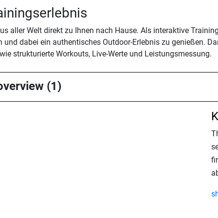
ainingserlebnis
s aller Welt direkt zu Ihnen nach Hause. Als interaktive Traini
n und dabei ein authentisches Outdoor-Erlebnis zu genießen. Da
 wie strukturierte Workouts, Live-Werte und Leistungsmessung.
overview (1)
K
T
s
fi
a
s