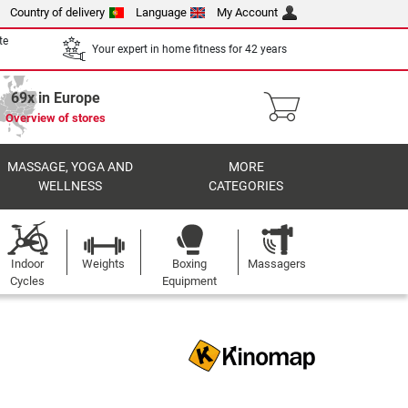
Country of delivery
Language
My Account
te
Your expert in home fitness for 42 years
69x in Europe
Overview of stores
MASSAGE, YOGA AND
MORE
WELLNESS
CATEGORIES
Indoor
Weights
Boxing
Massagers
Cycles
Equipment