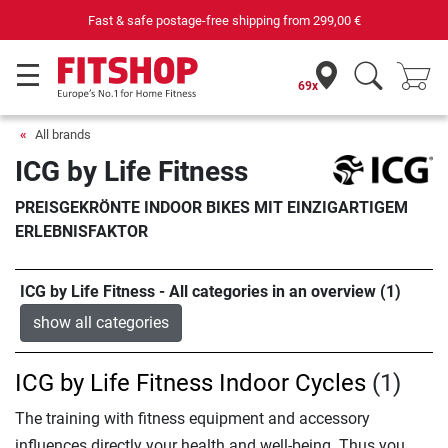
Fast & safe postage-free shipping from
299,00 €
69x
All brands
ICG by Life Fitness
PREISGEKRÖNTE INDOOR BIKES MIT EINZIGARTIGEM
ERLEBNISFAKTOR
ICG by Life Fitness - All categories in an overview (1)
show all categories
ICG by Life Fitness Indoor Cycles
(1)
The training with fitness equipment and accessory
influences directly your health and well-being. Thus you