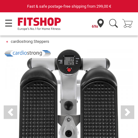
Your expert in home fitness for 42 years
69x
cardiostrong Steppers
Previous
Next