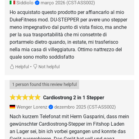
Siddiolo
março 2026
(CST-ASS002)
Ho acquistato questo prodotto per affiancarlo al mio
DukeFitness mod. DU-STEPPER per avere uno stepper
meno impegnativo dal punto di vista fisico, ma anche
per la sua trasportabilità che mi consetnte di
portarmelo dietro quando, in estate, mi trasferisco
nella mia casa di villeggiatura. Ottimo nattrezzo del
quale sono molto soddisfatto
•
Helpful
Not helpful
1 person found this review helpful
Cardiostrong 2 in 1 Stepper
Wenger Lorenz
dezembro 2025
(CST-ASS002)
Nach kurzem Telefonat mit Herrn Gasparini, dass mein
gewünschter Cardiostrong-Stepper im Fitshop Laden
an Lager sei, bin ich vorbei gegangen und konnte das
Gerät ausprobieren. Das Gerät hat voll und ganz