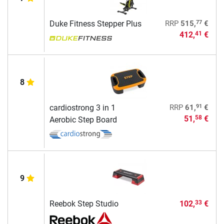
77
Duke Fitness Stepper Plus
RRP
515,
€
412,
€
41
8
91
cardiostrong 3 in 1
RRP
61,
€
51,
€
58
Aerobic Step Board
9
Reebok Step Studio
102,
€
33