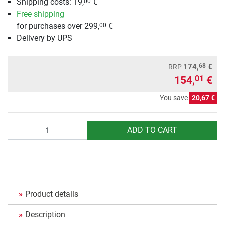
Shipping costs: 19,
€
00
Free shipping
for purchases over 299,
€
00
Delivery by UPS
68
174,
€
RRP
154,
€
01
You save
20,67 €
Quantity
ADD TO CART
Product details
Description