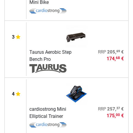
Mini Bike
3
69
Taurus Aerobic Step
RRP
205,
€
174,
€
68
Bench Pro
4
37
cardiostrong Mini
RRP
257,
€
175,
€
00
Elliptical Trainer