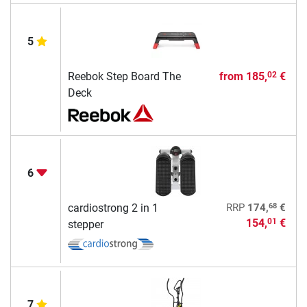
5
Reebok Step Board The
from
185,
€
02
Deck
6
68
cardiostrong 2 in 1
RRP
174,
€
154,
€
01
stepper
7