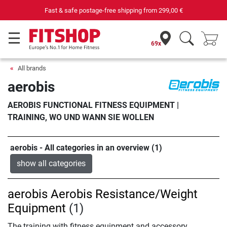
Fast & safe postage-free shipping from
299,00 €
69x
All brands
aerobis
AEROBIS FUNCTIONAL FITNESS EQUIPMENT |
TRAINING, WO UND WANN SIE WOLLEN
aerobis - All categories in an overview (1)
show all categories
aerobis Aerobis Resistance/Weight
Equipment
(1)
The training with fitness equipment and accessory